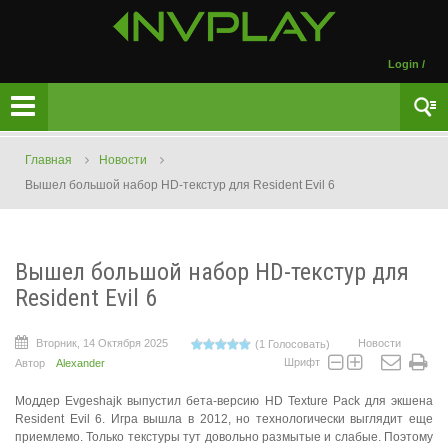
Login
/
Главная
Новости
Вышел большой набор HD-текстур для Resident Evil 6
Вышел большой набор HD-текстур для
Resident Evil 6
Вторник, 14 Октября 2025
Новости
(1 Голосовать)
Шрифт
Автор
Alexander
Моддер Evgeshajk выпустил бета-версию HD Texture Pack для экшена
Resident Evil 6. Игра вышла в 2012, но технологически выглядит еще
приемлемо. Только текстуры тут довольно размытые и слабые. Поэтому