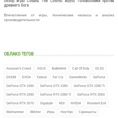
Обзор игры Cthulhu: The Cosmic Abyss. Головоломки против
древнего бога
Впечатления от игры, технические нюансы и анализ
производительности
ОБЛАКО ТЕГОВ
Assassin's Creed
ASUS
Battlefield
Call Of Duty
DLSS
DOOM
EVGA
Fallout
Far Cry
GameWorks
GeForce
GeForce GTX 1060
GeForce GTX 1080
GeForce GTX 1080 Ti
GeForce RTX 2080
GeForce RTX 2080 Ti
GeForce RTX 3060
GeForce RTX 3070
Gigabyte
MSI
NVIDIA
Resident Evil
Warhammer
Witcher
Игры
Ноутбук
Скриншоты