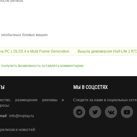
 после релиза
 и необычных боевых машин
 на PC с DLSS 4 и Multi Frame Generation
Вышла демоверсия Half-Life 2 RT
ы получить возможность оставлять комментарии
ТЫ
МЫ В СОЦСЕТЯХ
чество, размещение рекламы и
Следите за нами в социальных сетя
росы:
mail
:
info@nvplay.ru
-релизов и новостей: