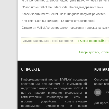
Игра Condemned 2: Bloodshot доступна на PC — через 18 лет
Обзор игры Call of the Elder Gods. По следам древних тайн
Классический квест Secret Files: Tunguska получит ремастер
Для Thief Gold вышел мод RTX Remix с трассировкой
Стратегия Veil of Ashes предложит сражения паровых танков
Другие материалы в этой категории:
« Stellar Blade выйдет
Авторизуйтесь, чтоб
О ПРОЕКТЕ
КОНТАК
Информационный портал NVPLAY посвящен
Сотрудни
электронным технологиям и компьютерной
общие воп
индустрии с акцентом на продукции NVIDIA. В
E
центре нашего внимания видеокарты и
компьютерные комплектующие, игры и
игровые устройства, сопутствующее
Для пресс
программное обеспечение и новые