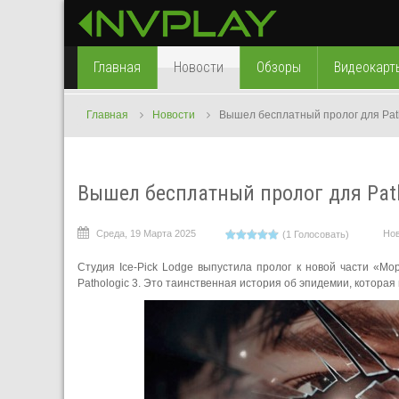
Главная
Новости
Обзоры
Видеокарт
Главная
Новости
Вышел бесплатный пролог для Path
Вышел бесплатный пролог для Path
Среда, 19 Марта 2025
Но
(1 Голосовать)
Студия Ice-Pick Lodge выпустила пролог к новой части «М
Pathologic 3. Это таинственная история об эпидемии, которая