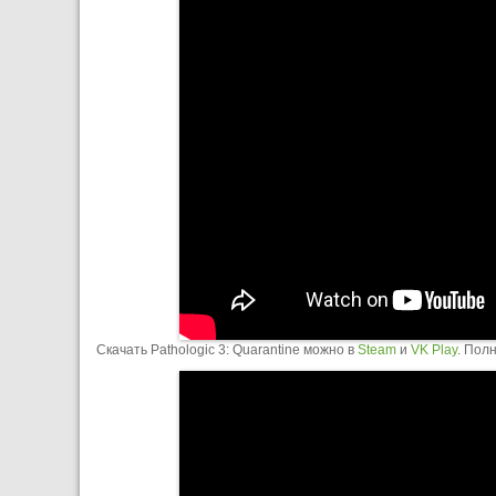
Скачать Pathologic 3: Quarantine можно в
Steam
и
VK Play
. Пол