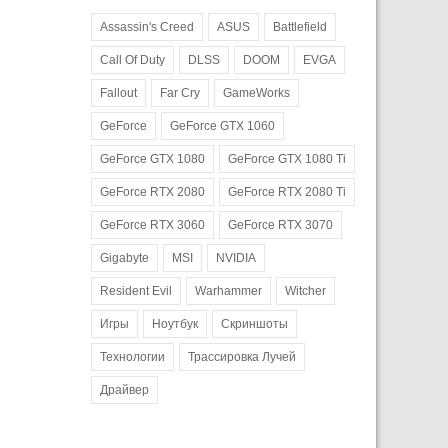
Assassin's Creed
ASUS
Battlefield
Call Of Duty
DLSS
DOOM
EVGA
Fallout
Far Cry
GameWorks
GeForce
GeForce GTX 1060
GeForce GTX 1080
GeForce GTX 1080 Ti
GeForce RTX 2080
GeForce RTX 2080 Ti
GeForce RTX 3060
GeForce RTX 3070
Gigabyte
MSI
NVIDIA
Resident Evil
Warhammer
Witcher
Игры
Ноутбук
Скриншоты
Технологии
Трассировка Лучей
Драйвер