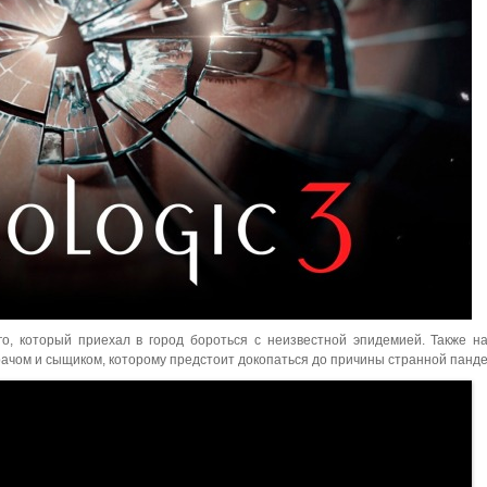
ого, который приехал в город бороться с неизвестной эпидемией. Также н
ачом и сыщиком, которому предстоит докопаться до причины странной панд