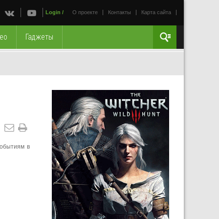
Login
/
О проекте
Контакты
Карта сайта
ео
Гаджеты
событиям в