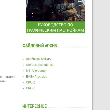
ФАЙЛОВЫЙ АРХИВ
Драйверы NVIDIA
GeForce Experience
MSI Afterburner
EVGA Precision
ам покажут
емии.
CPU-Z
GPU-Z
ИНТЕРЕСНОЕ