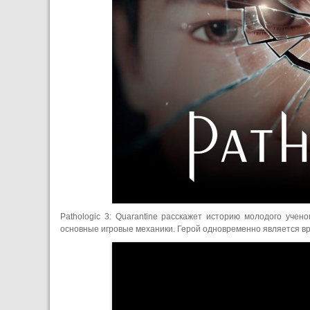
Pathologic 3: Quarantine расскажет историю молодого учен
основные игровые механики. Герой одновременно является вр