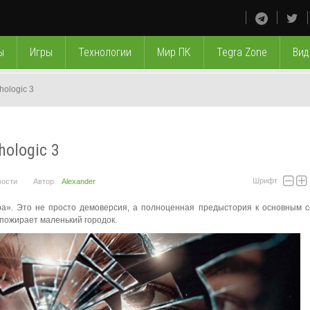
ы
Игры
Технологии
Мир ПК
Tegra Zone
Вид
ologic 3
ologic 3
Шрифт
вости
Автор
Alexander
ора». Это не просто демоверсия, а полноценная предыстория к основным 
 пожирает маленький городок.