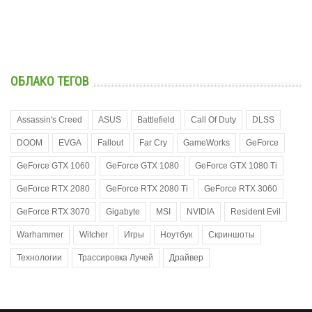
ОБЛАКО ТЕГОВ
Assassin's Creed
ASUS
Battlefield
Call Of Duty
DLSS
DOOM
EVGA
Fallout
Far Cry
GameWorks
GeForce
GeForce GTX 1060
GeForce GTX 1080
GeForce GTX 1080 Ti
GeForce RTX 2080
GeForce RTX 2080 Ti
GeForce RTX 3060
GeForce RTX 3070
Gigabyte
MSI
NVIDIA
Resident Evil
Warhammer
Witcher
Игры
Ноутбук
Скриншоты
Технологии
Трассировка Лучей
Драйвер