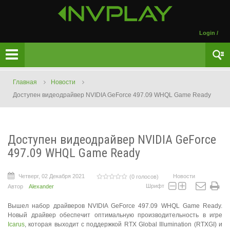
Login
/
Главная
Новости
Доступен видеодрайвер NVIDIA GeForce 497.09 WHQL Game Ready
Доступен видеодрайвер NVIDIA GeForce
497.09 WHQL Game Ready
Четверг, 02 Декабря 2021
Новости
(0 голосов)
Шрифт
Автор
Alexander
Вышел набор драйверов NVIDIA GeForce 497.09 WHQL Game Ready.
Новый драйвер обеспечит оптимальную производительность в игре
Icarus
, которая выходит с поддержкой RTX Global Illumination (RTXGI) и