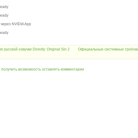
Ready
Ready
 через NVIDIA App
Ready
 русской озвучки Divinity: Original Sin 2
Официальные системные требов
ы получить возможность оставлять комментарии