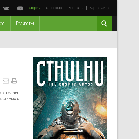
Login
/
О проекте
Контакты
Карта сайта
ео
Гаджеты
070 Super.
местимых с