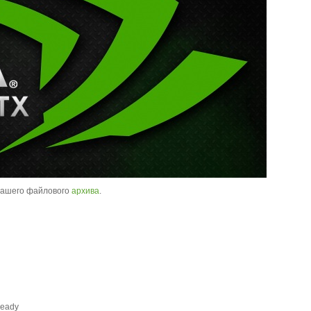
нашего файлового
архива
.
Ready