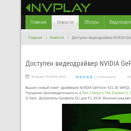
Главная
Новости
Обзоры
Видеокарт
Главная
Новости
Доступен видеодрайвер NVIDIA G
Доступен видеодрайвер NVIDIA Ge
Вторник, 09 Июля 2019
Но
(1 Голосовать)
Вышел новый пакет драйверов NVIDIA GeForce 431.36 WHQL 
Улучшена производительность в
Tom Clancy’s The Division 2
,
G-Sync. Добавлены профили SLI для F1 2019. Внесено ряд ме