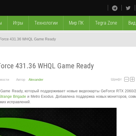
ы
Игры
Технологии
Мир ПК
Tegra Zone
Вид
eForce 431.36 WHQL Game Ready
Force 431.36 WHQL Game Ready
Шрифт
вости
Автор
Alexander
Game Ready, который поддерживает новые видеокарты GeForce RTX 2060/2
Strange Brigade
и Metro Exodus. Добавлена поддержка новых мониторов, сов
лких исправлений.