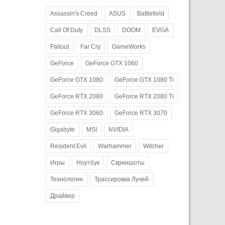
Assassin's Creed
ASUS
Battlefield
Call Of Duty
DLSS
DOOM
EVGA
Fallout
Far Cry
GameWorks
GeForce
GeForce GTX 1060
GeForce GTX 1080
GeForce GTX 1080 Ti
GeForce RTX 2080
GeForce RTX 2080 Ti
GeForce RTX 3060
GeForce RTX 3070
Gigabyte
MSI
NVIDIA
Resident Evil
Warhammer
Witcher
Игры
Ноутбук
Скриншоты
Технологии
Трассировка Лучей
Драйвер