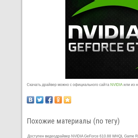
Скачать драйвер можно с официального сайта
NVIDIA
или из 
Похожие материалы (по тегу)
Доступен видеодрайвер NVIDIA GeForce 610.88 WHQL Game 