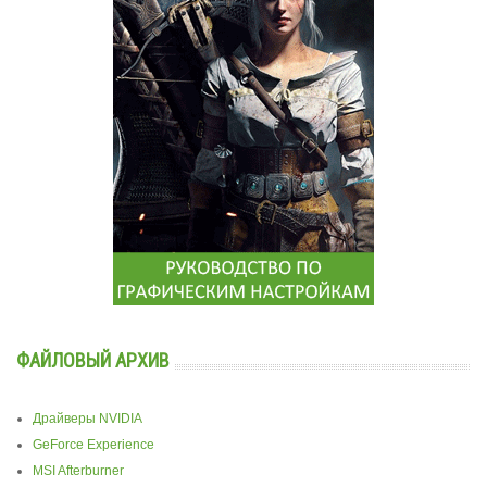
ФАЙЛОВЫЙ АРХИВ
Драйверы NVIDIA
GeForce Experience
MSI Afterburner