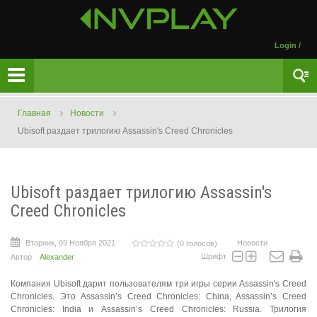
Login
/
Главная
Новости
Ubisoft раздает трилогию Assassin's Creed Chronicles
Ubisoft раздает трилогию Assassin's
Creed Chronicles
Вторник, 09 Ноября 2021
Новости
(0 голосов)
Шрифт
Автор
Alexander
Компания Ubisoft дарит пользователям три игры серии Assassin's Creed
Chronicles. Это Assassin’s Creed Chronicles: China, Assassin’s Creed
Chronicles: India и Assassin’s Creed Chronicles: Russia. Трилогия