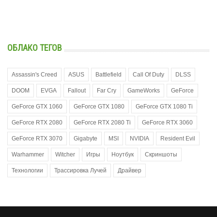
ОБЛАКО ТЕГОВ
Assassin's Creed
ASUS
Battlefield
Call Of Duty
DLSS
DOOM
EVGA
Fallout
Far Cry
GameWorks
GeForce
GeForce GTX 1060
GeForce GTX 1080
GeForce GTX 1080 Ti
GeForce RTX 2080
GeForce RTX 2080 Ti
GeForce RTX 3060
GeForce RTX 3070
Gigabyte
MSI
NVIDIA
Resident Evil
Warhammer
Witcher
Игры
Ноутбук
Скриншоты
Технологии
Трассировка Лучей
Драйвер