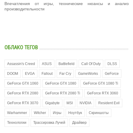
Впечатления от игры, технические нюансы и анализ
производительности
ОБЛАКО ТЕГОВ
Assassin's Creed
ASUS
Battlefield
Call Of Duty
DLSS
DOOM
EVGA
Fallout
Far Cry
GameWorks
GeForce
GeForce GTX 1060
GeForce GTX 1080
GeForce GTX 1080 Ti
GeForce RTX 2080
GeForce RTX 2080 Ti
GeForce RTX 3060
GeForce RTX 3070
Gigabyte
MSI
NVIDIA
Resident Evil
Warhammer
Witcher
Игры
Ноутбук
Скриншоты
Технологии
Трассировка Лучей
Драйвер