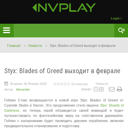
Login
/
Главная
Новости
Styx: Blades of Greed выходит в феврале
Styx: Blades of Greed выходит в феврале
Вторник, 06 Января 2026
Новости
(0 голосов)
Шрифт
Автор
Alexander
Гоблин Стикс возвращается в новой игре Styx: Blades of Greed от
Cyanide Studio и Nacon. Это продолжение стелс-экшена
Styx: Shards of
Darkness
, но теперь герой обзаведется своей командой и будет
путешествовать по фэнтезийному миру на собственном дирижабле.
Гоблин с напарниками будет проводить дерзкие ограбления, включая
предварительное планирование и подготовку.