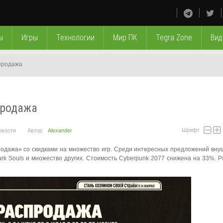
ы
Игры
Технологии
Мир ПК
Tegra Zone
Вид
продажа
продажа
Шрифт
овости
Автор
Alexander
родажа» со скидками на множество игр. Среди интересных предложений вн
n, Dark Souls и множество других. Стоимость Cyberpunk 2077 снижена на 33%.