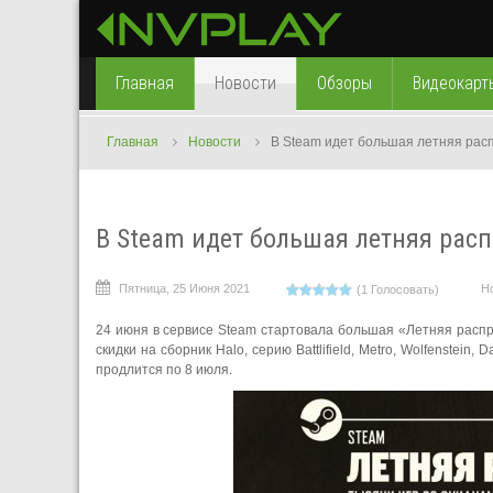
Главная
Новости
Обзоры
Видеокарт
Главная
Новости
В Steam идет большая летняя рас
В Steam идет большая летняя рас
Пятница, 25 Июня 2021
Н
(1 Голосовать)
24 июня в сервисе Steam стартовала большая «Летняя расп
скидки на сборник Halo, серию Battlifield, Metro, Wolfenstei
продлится по 8 июля.