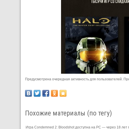
Предусмотрена очередная активность для пользователей. Про
Похожие материалы (по тегу)
Игра Condemned 2: Bloodshot доступна на PC — через 18 лет