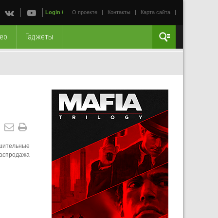
Login
/
О проекте
Контакты
Карта сайта
ео
Гаджеты
ушительные
 Распродажа