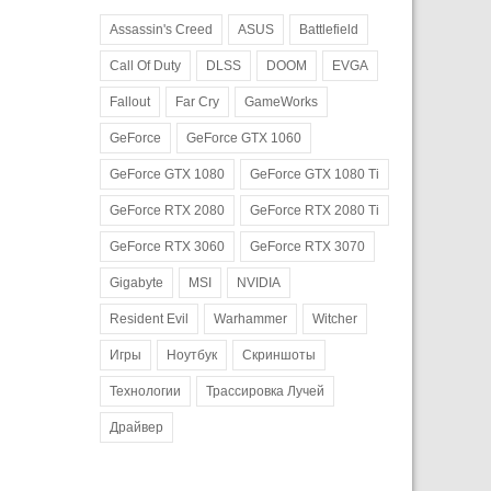
Assassin's Creed
ASUS
Battlefield
Call Of Duty
DLSS
DOOM
EVGA
Fallout
Far Cry
GameWorks
GeForce
GeForce GTX 1060
GeForce GTX 1080
GeForce GTX 1080 Ti
GeForce RTX 2080
GeForce RTX 2080 Ti
GeForce RTX 3060
GeForce RTX 3070
Gigabyte
MSI
NVIDIA
Resident Evil
Warhammer
Witcher
Игры
Ноутбук
Скриншоты
Технологии
Трассировка Лучей
Драйвер