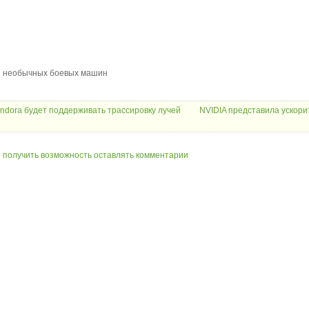
 и необычных боевых машин
 Pandora будет поддерживать трассировку лучей
NVIDIA представила ускори
ы получить возможность оставлять комментарии