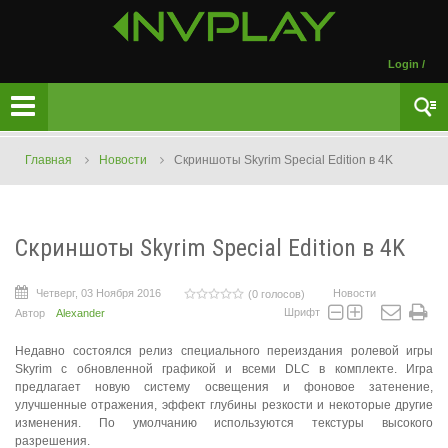
Login
/
Главная
Новости
Скриншоты Skyrim Special Edition в 4K
Скриншоты Skyrim Special Edition в 4K
Четверг, 03 Ноября 2016
Новости
(0 голосов)
Шрифт
Автор
Alexander
Недавно состоялся релиз специального переиздания ролевой игры
Skyrim с обновленной графикой и всеми DLC в комплекте. Игра
предлагает новую систему освещения и фоновое затенение,
улучшенные отражения, эффект глубины резкости и некоторые другие
изменения. По умолчанию используются текстуры высокого
разрешения.