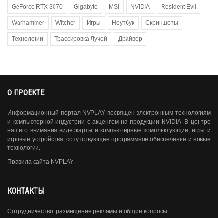
GeForce RTX 3070
Gigabyte
MSI
NVIDIA
Resident Evil
Warhammer
Witcher
Игры
Ноутбук
Скриншоты
Технологии
Трассировка Лучей
Драйвер
О ПРОЕКТЕ
Информационный портал NVPLAY посвящен электронным технологиям
и компьютерной индустрии с акцентом на продукции NVIDIA. В центре
нашего внимания видеокарты и компьютерные комплектующие, игры и
игровые устройства, сопутствующее программное обеспечение и новые
технологии.
Правила сайта NVPLAY
КОНТАКТЫ
Сотрудничество, размещение рекламы и общие вопросы: