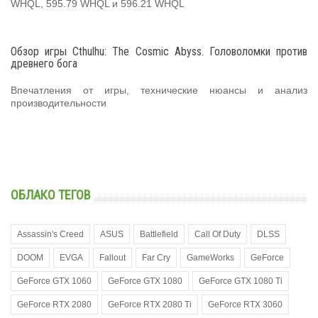
WHQL, 595.79 WHQL и 596.21 WHQL
Обзор игры Cthulhu: The Cosmic Abyss. Головоломки против
древнего бога
Впечатления от игры, технические нюансы и анализ
производительности
ОБЛАКО ТЕГОВ
Assassin's Creed
ASUS
Battlefield
Call Of Duty
DLSS
DOOM
EVGA
Fallout
Far Cry
GameWorks
GeForce
GeForce GTX 1060
GeForce GTX 1080
GeForce GTX 1080 Ti
GeForce RTX 2080
GeForce RTX 2080 Ti
GeForce RTX 3060