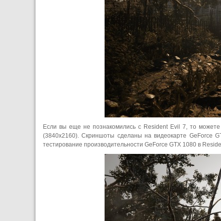
Если вы еще не познакомились с Resident Evil 7, то може
(3840x2160). Скриншоты сделаны на видеокарте GeForce G
тестирование производительности GeForce GTX 1080 в Residen