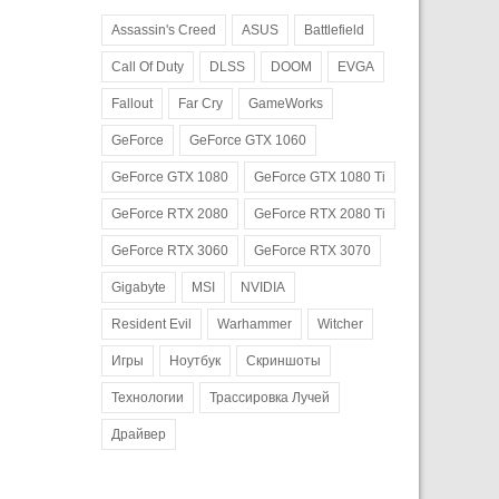
Assassin's Creed
ASUS
Battlefield
Call Of Duty
DLSS
DOOM
EVGA
Fallout
Far Cry
GameWorks
GeForce
GeForce GTX 1060
GeForce GTX 1080
GeForce GTX 1080 Ti
GeForce RTX 2080
GeForce RTX 2080 Ti
GeForce RTX 3060
GeForce RTX 3070
Gigabyte
MSI
NVIDIA
Resident Evil
Warhammer
Witcher
Игры
Ноутбук
Скриншоты
Технологии
Трассировка Лучей
Драйвер