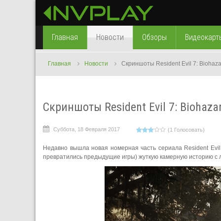
Главная
Новости
Обзоры
Видеокарт
Главная
Новости
Скриншоты Resident Evil 7: Biohaza
Скриншоты Resident Evil 7: Biohaza
Суббота, 18 Февраля 2017
(1 Голосовать)
Недавно вышла новая номерная часть сериала Resident Evil
превратились предыдущие игры) жуткую камерную историю с 