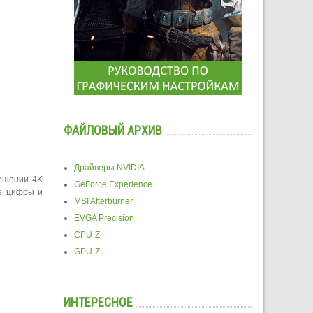
ФАЙЛОВЫЙ АРХИВ
Драйверы NVIDIA
решении 4K
GeForce Experience
ые цифры и
MSI Afterburner
EVGA Precision
CPU-Z
GPU-Z
ИНТЕРЕСНОЕ