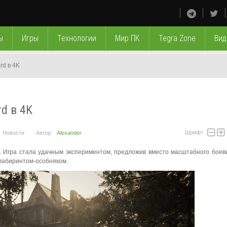
ы
Игры
Технологии
Мир ПК
Tegra Zone
Вид
rd в 4K
rd в 4K
Шрифт
Новости
Автор
Alexander
. Игра стала удачным экспериментом, предложив вместо масштабного боеви
лабиринтом-особняком.