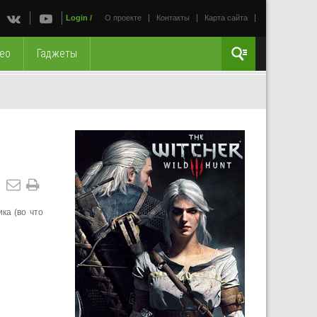
Login
/
О проекте
Контакты
Карта сайта
ео
Гаджеты
ка (во что