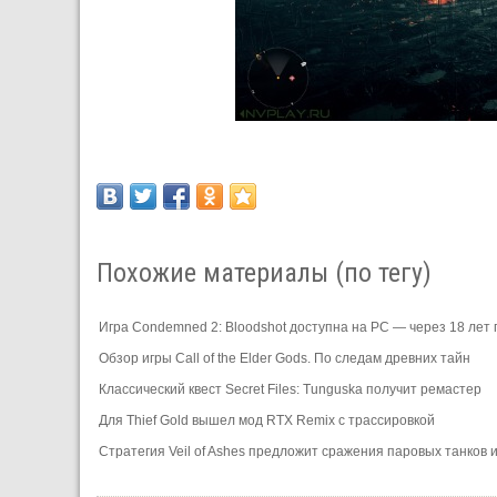
Похожие материалы (по тегу)
Игра Condemned 2: Bloodshot доступна на PC — через 18 лет
Обзор игры Call of the Elder Gods. По следам древних тайн
Классический квест Secret Files: Tunguska получит ремастер
Для Thief Gold вышел мод RTX Remix с трассировкой
Стратегия Veil of Ashes предложит сражения паровых танков