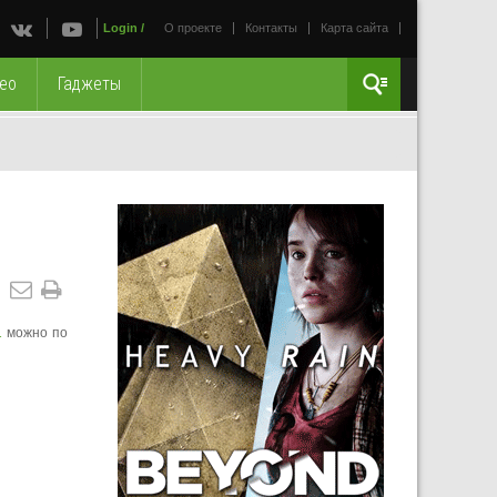
Login
/
О проекте
Контакты
Карта сайта
ео
Гаджеты
1
можно по