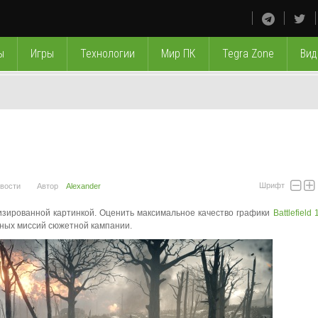
ы
Игры
Технологии
Мир ПК
Tegra Zone
Вид
Шрифт
вости
Автор
Alexander
лизированной картинкой. Оценить максимальное качество графики
Battlefield 
зных миссий сюжетной кампании.