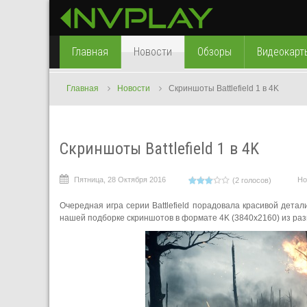
Главная
Новости
Обзоры
Видеокарт
Главная
Новости
Скриншоты Battlefield 1 в 4K
Скриншоты Battlefield 1 в 4K
Пятница, 28 Октября 2016
Но
(2 голосов)
Очередная игра серии Battlefield порадовала красивой дета
нашей подборке скриншотов в формате 4K (3840x2160) из ра