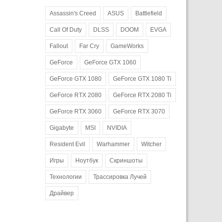
Assassin's Creed
ASUS
Battlefield
Call Of Duty
DLSS
DOOM
EVGA
Fallout
Far Cry
GameWorks
GeForce
GeForce GTX 1060
GeForce GTX 1080
GeForce GTX 1080 Ti
GeForce RTX 2080
GeForce RTX 2080 Ti
GeForce RTX 3060
GeForce RTX 3070
Gigabyte
MSI
NVIDIA
Resident Evil
Warhammer
Witcher
Игры
Ноутбук
Скриншоты
Технологии
Трассировка Лучей
Драйвер