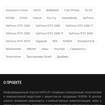
Assassin's Creed
ASUS
Battlefield
Call Of Duty
DLSS
DOOM
EVGA
Fallout
Far Cry
GameWorks
GeForce
GeForce GTX 1060
GeForce GTX 1080
GeForce GTX 1080 Ti
GeForce RTX 2080
GeForce RTX 2080 Ti
GeForce RTX 3060
GeForce RTX 3070
Gigabyte
MSI
NVIDIA
Resident Evil
Warhammer
Witcher
Игры
Ноутбук
Скриншоты
Технологии
Трассировка Лучей
Драйвер
О ПРОЕКТЕ
Информационный портал NVPLAY посвящен электронным технологиям
и компьютерной индустрии с акцентом на продукции NVIDIA. В центре
нашего внимания видеокарты и компьютерные комплектующие, игры и