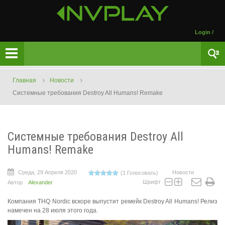
Login
/
Главная
Новости
Системные требования Destroy All Humans! Remake
Системные требования Destroy All
Humans! Remake
Среда, 29 Апреля 2020
Новости
(1 Голосовать)
Шрифт
Автор
Alexander
Компания THQ Nordic вскоре выпустит ремейк Destroy All Humans! Релиз
намечен на 28 июля этого года.