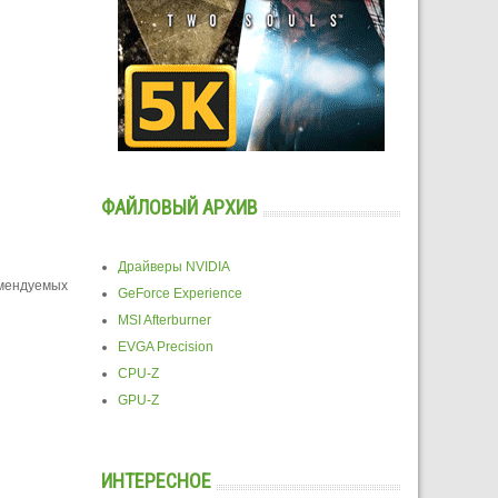
ФАЙЛОВЫЙ АРХИВ
Драйверы NVIDIA
омендуемых
GeForce Experience
MSI Afterburner
EVGA Precision
CPU-Z
GPU-Z
ИНТЕРЕСНОЕ