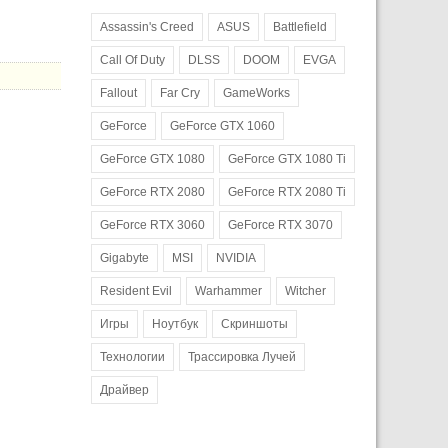
Assassin's Creed
ASUS
Battlefield
Call Of Duty
DLSS
DOOM
EVGA
Fallout
Far Cry
GameWorks
GeForce
GeForce GTX 1060
GeForce GTX 1080
GeForce GTX 1080 Ti
GeForce RTX 2080
GeForce RTX 2080 Ti
GeForce RTX 3060
GeForce RTX 3070
Gigabyte
MSI
NVIDIA
Resident Evil
Warhammer
Witcher
Игры
Ноутбук
Скриншоты
Технологии
Трассировка Лучей
Драйвер