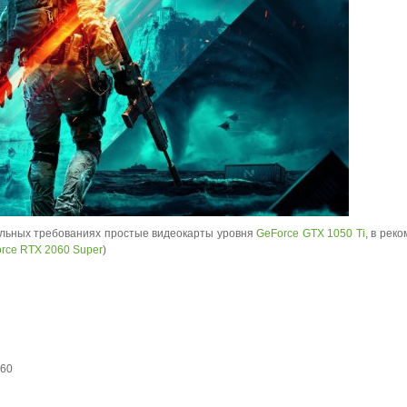
мальных требованиях простые видеокарты уровня
GeForce GTX 1050 Ti
, в рек
rce RTX 2060 Super
)
560