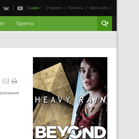
Login
/
О проекте
Контакты
Карта сайта
ео
Гаджеты
требования