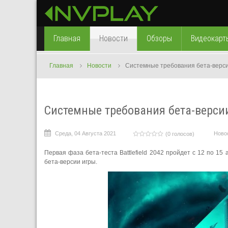
Главная
Новости
Обзоры
Видеокарт
Главная
Новости
Системные требования бета-версии 
Системные требования бета-версии 
Среда, 04 Августа 2021
Ново
(0 голосов)
Первая фаза бета-теста Battlefield 2042 пройдет с 12 по 15
бета-версии игры.