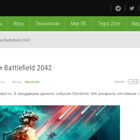
ы
Игры
Технологии
Мир ПК
Tegra Zone
Вид
Battlefield 2042
Battlefield 2042
Шрифт
сти
Автор
Alexander
 августа. В преддверии данного события Electronic Arts раскрыла системные 