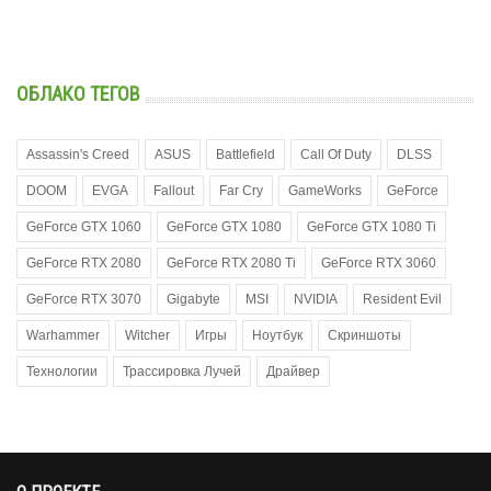
ОБЛАКО ТЕГОВ
Assassin's Creed
ASUS
Battlefield
Call Of Duty
DLSS
DOOM
EVGA
Fallout
Far Cry
GameWorks
GeForce
GeForce GTX 1060
GeForce GTX 1080
GeForce GTX 1080 Ti
GeForce RTX 2080
GeForce RTX 2080 Ti
GeForce RTX 3060
GeForce RTX 3070
Gigabyte
MSI
NVIDIA
Resident Evil
Warhammer
Witcher
Игры
Ноутбук
Скриншоты
Технологии
Трассировка Лучей
Драйвер