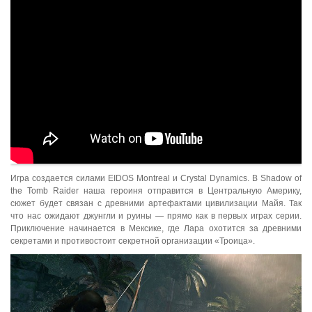
Игра создается силами EIDOS Montreal и Crystal Dynamics. В Shadow of
the Tomb Raider наша героиня отправится в Центральную Америку,
сюжет будет связан с древними артефактами цивилизации Майя. Так
что нас ожидают джунгли и руины — прямо как в первых играх серии.
Приключение начинается в Мексике, где Лара охотится за древними
секретами и противостоит секретной организации «Троица».