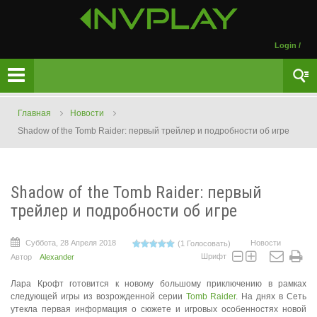
Login
/
Главная
Новости
Shadow of the Tomb Raider: первый трейлер и подробности об игре
Shadow of the Tomb Raider: первый
трейлер и подробности об игре
Суббота, 28 Апреля 2018
Новости
(1 Голосовать)
Шрифт
Автор
Alexander
Лара Крофт готовится к новому большому приключению в рамках
следующей игры из возрожденной серии
Tomb Raider
. На днях в Сеть
утекла первая информация о сюжете и игровых особенностях новой