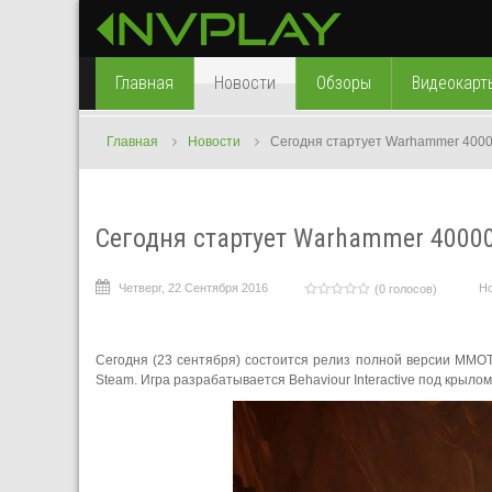
Главная
Новости
Обзоры
Видеокарт
Главная
Новости
Сегодня стартует Warhammer 40000
Сегодня стартует Warhammer 40000:
Четверг, 22 Сентября 2016
Н
(0 голосов)
Сегодня (23 сентября) состоится релиз полной версии MMOT
Steam. Игра разрабатывается Behaviour Interactive под крыло