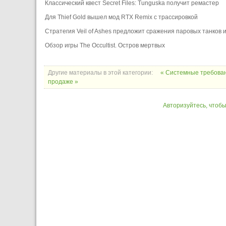
Классический квест Secret Files: Tunguska получит ремастер
Для Thief Gold вышел мод RTX Remix с трассировкой
Стратегия Veil of Ashes предложит сражения паровых танков
Обзор игры The Occultist. Остров мертвых
Другие материалы в этой категории:
« Системные требовани
продаже »
Авторизуйтесь, чтоб