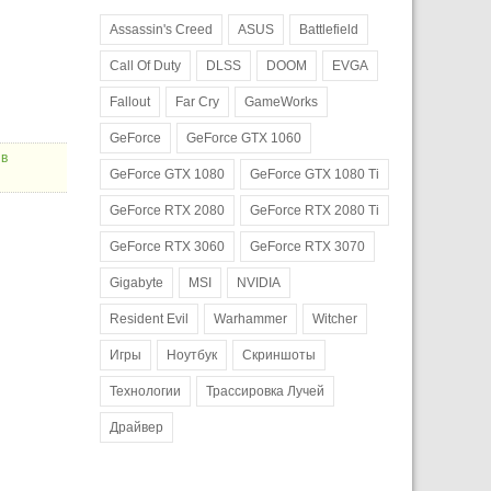
Assassin's Creed
ASUS
Battlefield
Call Of Duty
DLSS
DOOM
EVGA
Fallout
Far Cry
GameWorks
GeForce
GeForce GTX 1060
 в
GeForce GTX 1080
GeForce GTX 1080 Ti
GeForce RTX 2080
GeForce RTX 2080 Ti
GeForce RTX 3060
GeForce RTX 3070
Gigabyte
MSI
NVIDIA
Resident Evil
Warhammer
Witcher
Игры
Ноутбук
Скриншоты
Технологии
Трассировка Лучей
Драйвер