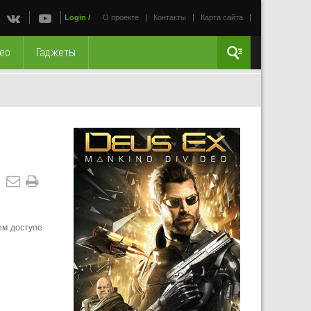
Login
/
О проекте
Контакты
Карта сайта
ео
Гаджеты
ем доступе