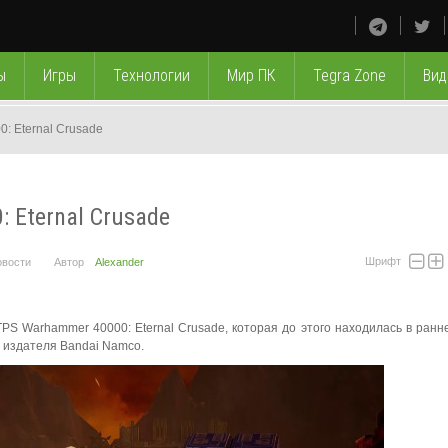
ы
Игры
Технологии
Мир ПК
Tegra Zone
Вид
: Eternal Crusade
 Eternal Crusade
Шрифт
овости
Автор
Alexander
PS Warhammer 40000: Eternal Crusade, которая до этого находилась в ранн
м издателя Bandai Namco.