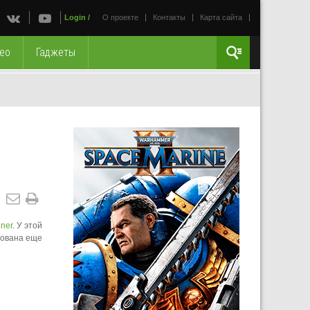
Login
/
О проекте
Контакты
Карта сайта
ео
Гаджеты
ner
. У этой
рована еще