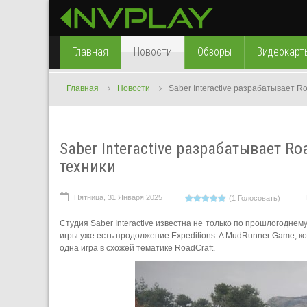
Главная
Новости
Обзоры
Видеокарт
Главная
Новости
Saber Interactive разрабатывает 
Saber Interactive разрабатывает R
техники
Пятница, 31 Января 2025
(1 Голосовать)
Студия Saber Interactive известна не только по прошлогоднем
игры уже есть продолжение Expeditions: A MudRunner Game, 
одна игра в схожей тематике RoadCraft.