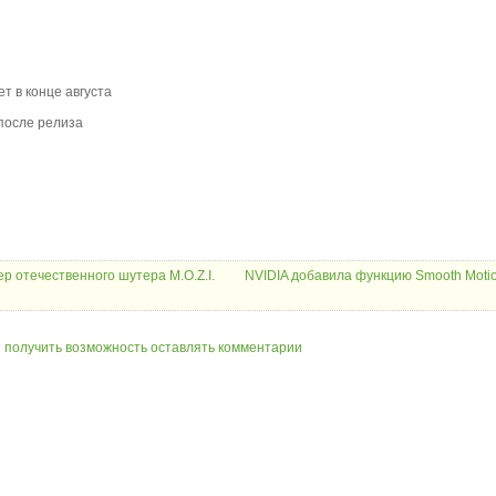
т в конце августа
 после релиза
р отечественного шутера M.O.Z.I.
NVIDIA добавила функцию Smooth Moti
ы получить возможность оставлять комментарии