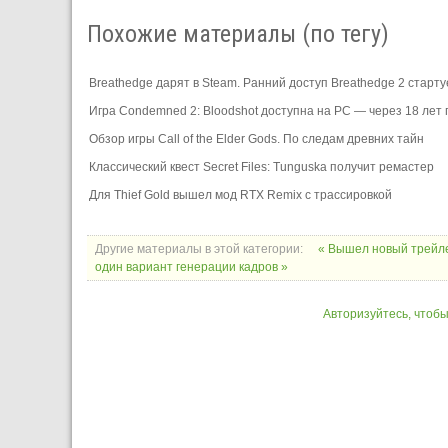
Похожие материалы (по тегу)
Breathedge дарят в Steam. Ранний доступ Breathedge 2 стартуе
Игра Condemned 2: Bloodshot доступна на PC — через 18 лет
Обзор игры Call of the Elder Gods. По следам древних тайн
Классический квест Secret Files: Tunguska получит ремастер
Для Thief Gold вышел мод RTX Remix с трассировкой
Другие материалы в этой категории:
« Вышел новый трейле
один вариант генерации кадров »
Авторизуйтесь, чтоб