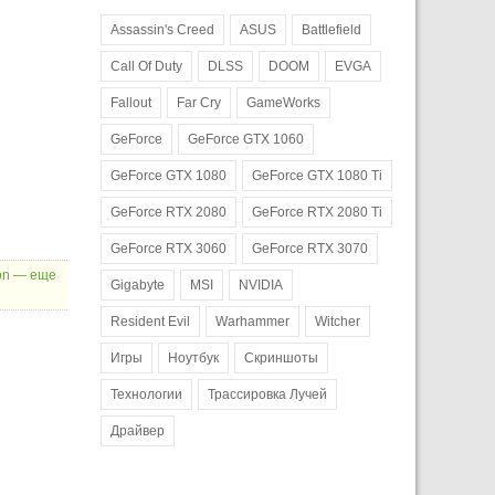
Assassin's Creed
ASUS
Battlefield
Call Of Duty
DLSS
DOOM
EVGA
Fallout
Far Cry
GameWorks
GeForce
GeForce GTX 1060
GeForce GTX 1080
GeForce GTX 1080 Ti
GeForce RTX 2080
GeForce RTX 2080 Ti
GeForce RTX 3060
GeForce RTX 3070
on — еще
Gigabyte
MSI
NVIDIA
Resident Evil
Warhammer
Witcher
Игры
Ноутбук
Скриншоты
Технологии
Трассировка Лучей
Драйвер