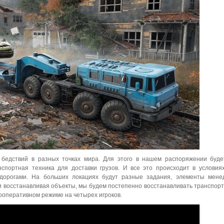
 бедствий в разных точках мира. Для этого в нашем распоряжении буд
спортная техника для доставки грузов. И все это происходит в условия
орогами. На больших локациях будут разные задания, элементы мене
 восстанавливая объекты, мы будем постепенно восстанавливать транспорт
кооперативном режиме на четырех игроков.