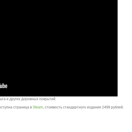
ьта и других дорожных покрытий.
доступна страница в
Steam
, стоимость стандартного издания 2499 рублей.