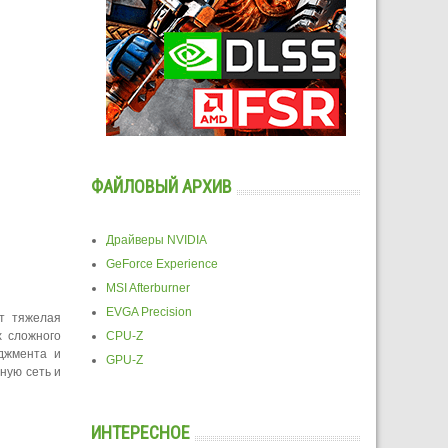
ФАЙЛОВЫЙ АРХИВ
Драйверы NVIDIA
GeForce Experience
MSI Afterburner
EVGA Precision
ет тяжелая
х сложного
CPU-Z
джмента и
GPU-Z
ную сеть и
ИНТЕРЕСНОЕ