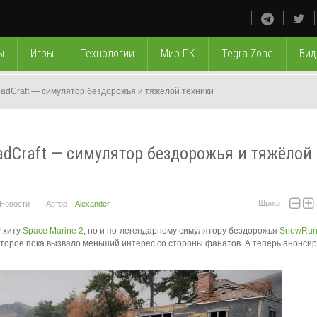
ы
Игры
Технологии
Мир ПК
Tegra Zone
Вид
RoadCraft — симулятор бездорожья и тяжёлой техники
oadCraft — симулятор бездорожья и тяжёлой
Шрифт
Новости
Автор
Alexander
у хиту
Space Marine 2
, но и по легендарному симулятору бездорожья
SnowRun
которое пока вызвало меньший интерес со стороны фанатов. А теперь анонси