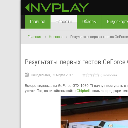
Главная
Новости
Обзоры
Видеокарт
Главная
Новости
Результаты первых тестов GeForce
Результаты первых тестов GeForce 
Понедельник, 06 Марта 2017
(0 голосов)
Вскоре видеокарты GeForce GTX 1080 Ti начнут поступать в
утечки. Так, на китайском сайте
Chiphell
всплыли предварительн