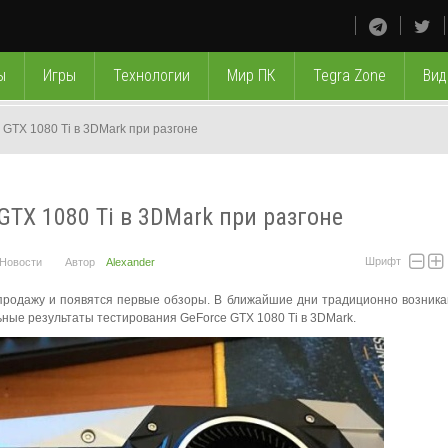
ы
Игры
Технологии
Мир ПК
Tegra Zone
Вид
 GTX 1080 Ti в 3DMark при разгоне
GTX 1080 Ti в 3DMark при разгоне
Шрифт
Новости
Автор
Alexander
 продажу и появятся первые обзоры. В ближайшие дни традиционно возник
ые результаты тестирования GeForce GTX 1080 Ti в 3DMark.