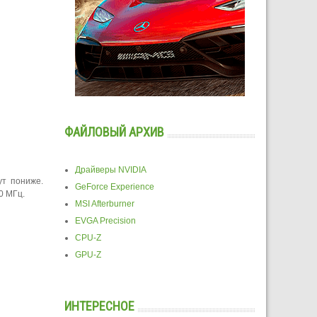
ФАЙЛОВЫЙ АРХИВ
Драйверы NVIDIA
ут пониже.
GeForce Experience
0 МГц.
MSI Afterburner
EVGA Precision
CPU-Z
GPU-Z
ИНТЕРЕСНОЕ