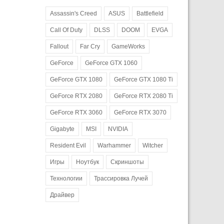
Assassin's Creed
ASUS
Battlefield
Call Of Duty
DLSS
DOOM
EVGA
Fallout
Far Cry
GameWorks
GeForce
GeForce GTX 1060
GeForce GTX 1080
GeForce GTX 1080 Ti
GeForce RTX 2080
GeForce RTX 2080 Ti
GeForce RTX 3060
GeForce RTX 3070
Gigabyte
MSI
NVIDIA
Resident Evil
Warhammer
Witcher
Игры
Ноутбук
Скриншоты
Технологии
Трассировка Лучей
Драйвер