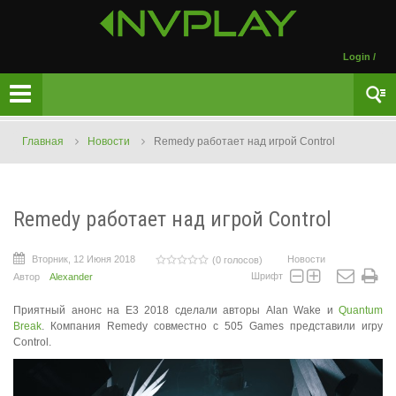
Login
/
Главная
Новости
Remedy работает над игрой Control
Remedy работает над игрой Control
Вторник, 12 Июня 2018
Новости
(0 голосов)
Шрифт
Автор
Alexander
Приятный анонс на E3 2018 сделали авторы Alan Wake и
Quantum
Break
. Компания Remedy совместно с 505 Games представили игру
Control.