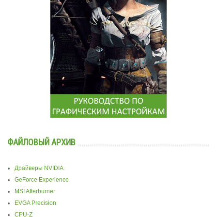
ФАЙЛОВЫЙ АРХИВ
Драйверы NVIDIA
GeForce Experience
MSI Afterburner
EVGA Precision
CPU-Z