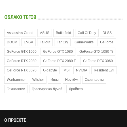
ОБЛАКО ТЕГОВ
Assassin's Creed
ASUS
Battlefield
Call Of Duty
DLSS
DOOM
EVGA
Fallout
Far Cry
GameWorks
GeForce
GeForce GTX 1060
GeForce GTX 1080
GeForce GTX 1080 Ti
GeForce RTX 2080
GeForce RTX 2080 Ti
GeForce RTX 3060
GeForce RTX 3070
Gigabyte
MSI
NVIDIA
Resident Evil
Warhammer
Witcher
Игры
Ноутбук
Скриншоты
Технологии
Трассировка Лучей
Драйвер
О ПРОЕКТЕ