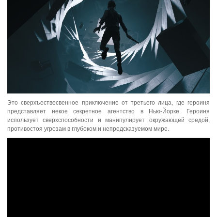
Это сверхъествесвенное приключение от третьего лица, где героиня
представляет некое секретное агентство в Нью-Йорке. Героиня
использует сверхспособности и манипулирует окружающей средой,
противостоя угрозам в глубоком и непредсказуемом мире.