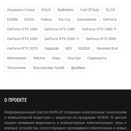
Assassin's Creed
ASUS
Battlefield
Call Of Duty
DLSS
DOOM
EVGA
Fallout
Far Cry
GameWorks
GeForce
GeForce GTX 1060
GeForce GTX 1080
GeForce GTX 1080 Ti
GeForce RTX 2080
GeForce RTX 2080 Ti
GeForce RTX 3060
GeForce RTX 3070
Gigabyte
MSI
NVIDIA
Resident Evil
Warhammer
Witcher
Игры
Ноутбук
Скриншоты
Технологии
Трассировка Лучей
Драйвер
О ПРОЕКТЕ
Информационный портал NVPLAY посвящен электронным технологиям
и компьютерной индустрии с акцентом на продукции NVIDIA. В центре
нашего внимания видеокарты и компьютерные комплектующие, игры и
игровые устройства, сопутствующее программное обеспечение и новые