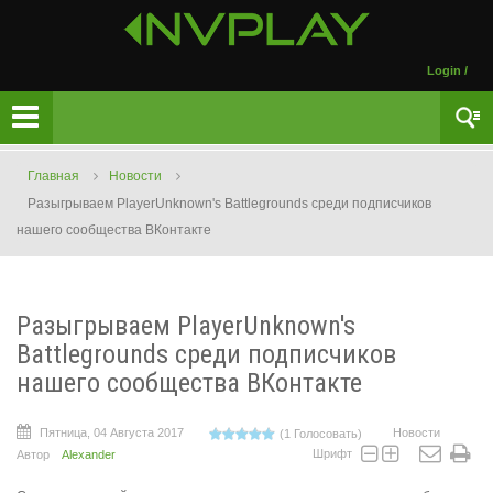
Login
/
Главная
Новости
Разыгрываем PlayerUnknown's Battlegrounds среди подписчиков
нашего сообщества ВКонтакте
Разыгрываем PlayerUnknown's
Battlegrounds среди подписчиков
нашего сообщества ВКонтакте
Пятница, 04 Августа 2017
Новости
(1 Голосовать)
Шрифт
Автор
Alexander