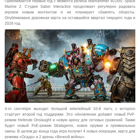
Приближается первый год с момента релиза Warhammer 40,000: Space
Marine 2. Студия Saber Interactive продолжает регулярно радовать
игроков новым контентом и не планирует сбавлять обороты.
Опубликована дорожная карта на оставшийся квартал текущего года и
2026 год.
4-го сентября выходит большой юбилейный 10-й патч, с которого
стартует второй год поддержки. Это обновление добавит новый PvP-
режим Helbrute Onslaught и новую арену для сетевых сражений. Также
будет новый PvE-режим Stratagems, новое оружие и премиальные
скины. В целом до конца года игра получит 4 новых операции, карту для
режима «Осада» и 2 арены «Вечной войны».