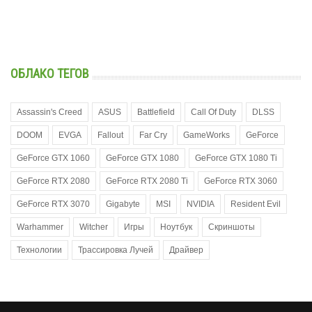
ОБЛАКО ТЕГОВ
Assassin's Creed
ASUS
Battlefield
Call Of Duty
DLSS
DOOM
EVGA
Fallout
Far Cry
GameWorks
GeForce
GeForce GTX 1060
GeForce GTX 1080
GeForce GTX 1080 Ti
GeForce RTX 2080
GeForce RTX 2080 Ti
GeForce RTX 3060
GeForce RTX 3070
Gigabyte
MSI
NVIDIA
Resident Evil
Warhammer
Witcher
Игры
Ноутбук
Скриншоты
Технологии
Трассировка Лучей
Драйвер