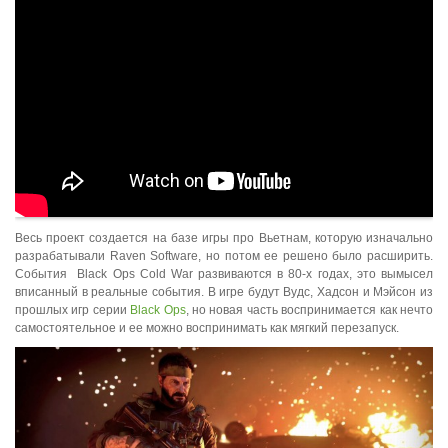
Весь проект создается на базе игры про Вьетнам, которую изначально
разрабатывали Raven Software, но потом ее решено было расширить.
События Black Ops Cold War развиваются в 80-х годах, это вымысел
вписанный в реальные события. В игре будут Вудс, Хадсон и Мэйсон из
прошлых игр серии
Black Ops
, но новая часть воспринимается как нечто
самостоятельное и ее можно воспринимать как мягкий перезапуск.