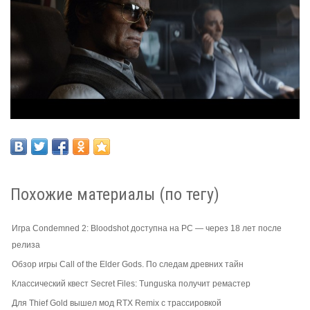
Похожие материалы (по тегу)
Игра Condemned 2: Bloodshot доступна на PC — через 18 лет после
релиза
Обзор игры Call of the Elder Gods. По следам древних тайн
Классический квест Secret Files: Tunguska получит ремастер
Для Thief Gold вышел мод RTX Remix с трассировкой