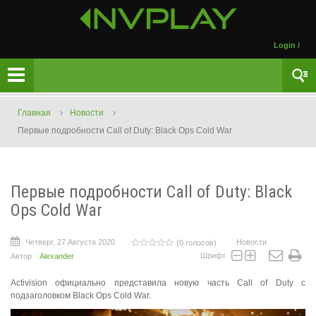
Login
/
Главная
Новости
Первые подробности Call of Duty: Black Ops Cold War
Первые подробности Call of Duty: Black
Ops Cold War
Четверг, 27 Августа 2020
Новости
(0 голосов)
Шрифт
Автор
Alexander
Activision официально представила новую часть Call of Duty с
подзаголовком Black Ops Cold War.