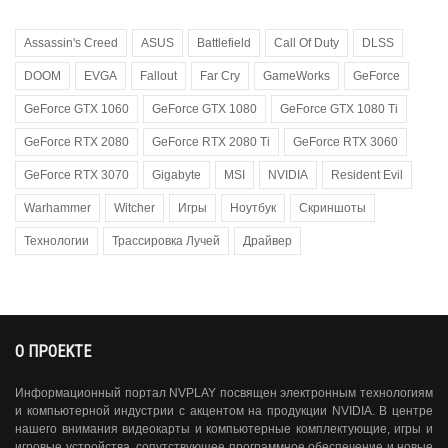
Assassin's Creed
ASUS
Battlefield
Call Of Duty
DLSS
DOOM
EVGA
Fallout
Far Cry
GameWorks
GeForce
GeForce GTX 1060
GeForce GTX 1080
GeForce GTX 1080 Ti
GeForce RTX 2080
GeForce RTX 2080 Ti
GeForce RTX 3060
GeForce RTX 3070
Gigabyte
MSI
NVIDIA
Resident Evil
Warhammer
Witcher
Игры
Ноутбук
Скриншоты
Технологии
Трассировка Лучей
Драйвер
О ПРОЕКТЕ
Информационный портал NVPLAY посвящен электронным технологиям
и компьютерной индустрии с акцентом на продукции NVIDIA. В центре
нашего внимания видеокарты и компьютерные комплектующие, игры и
игровые устройства, сопутствующее программное обеспечение и новые