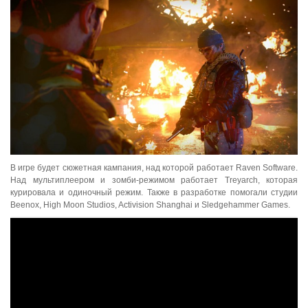
В игре будет сюжетная кампания, над которой работает Raven Software.
Над мультиплеером и зомби-режимом работает Treyarch, которая
курировала и одиночный режим. Также в разработке помогали студии
Beenox, High Moon Studios, Activision Shanghai и Sledgehammer Games.