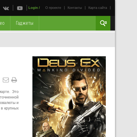
Login
/
О проекте
Контакты
Карта сайта
ео
Гаджеты
марте. Это
уточненной
товалюты и
 в крупных