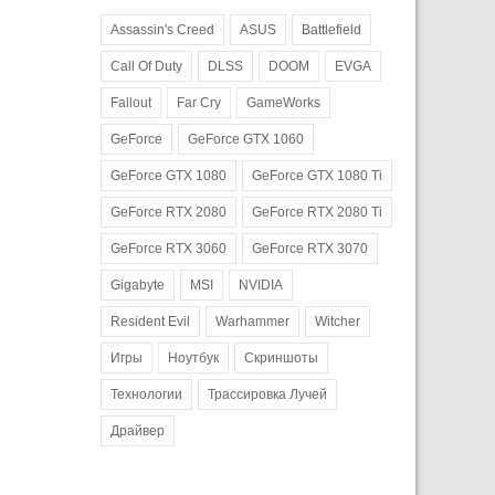
Assassin's Creed
ASUS
Battlefield
Call Of Duty
DLSS
DOOM
EVGA
Fallout
Far Cry
GameWorks
GeForce
GeForce GTX 1060
GeForce GTX 1080
GeForce GTX 1080 Ti
GeForce RTX 2080
GeForce RTX 2080 Ti
GeForce RTX 3060
GeForce RTX 3070
Gigabyte
MSI
NVIDIA
Resident Evil
Warhammer
Witcher
Игры
Ноутбук
Скриншоты
Технологии
Трассировка Лучей
Драйвер