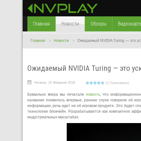
Главная
Новости
Обзоры
Видеокарт
Главная
Новости
Ожидаемый NVIDIA Turing — это ус
Ожидаемый NVIDIA Turing — это ус
Четверг, 15 Февраля 2018
(1 Голосовать)
Буквально вчера мы печатали
новость
, что информационное
название появилось впервые, ранние слухи говорили об игр
информации, речь идет не об игровом продукте. Это будет 
технологии блокчейн. Разрабатывается как компактное эффе
индустриальных масштабах.