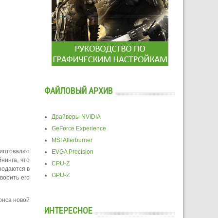
ФАЙЛОВЫЙ АРХИВ
Драйверы NVIDIA
GeForce Experience
MSI Afterburner
риптовалют
EVGA Precision
нинга, что
CPU-Z
родаются в
GPU-Z
ворить его
онса новой
ИНТЕРЕСНОЕ