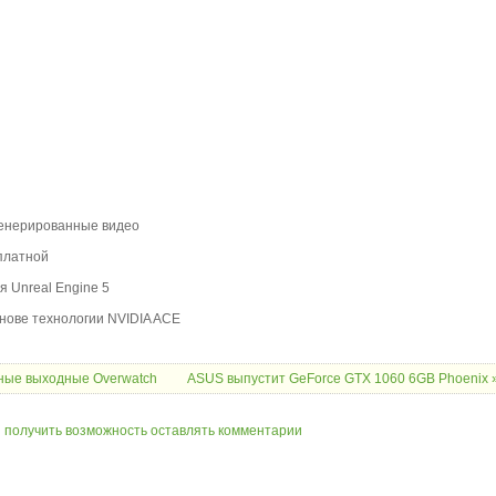
сгенерированные видео
платной
 Unreal Engine 5
снове технологии NVIDIA ACE
тные выходные Overwatch
ASUS выпустит GeForce GTX 1060 6GB Phoenix 
ы получить возможность оставлять комментарии