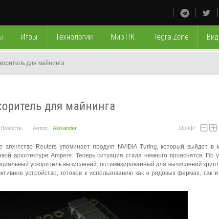
ы
Игры
Технологии
Мир ПК
Tegra Zone
Вид
коритель для майнинга
коритель для майнинга
Шрифт
Новости
Автор
Alexander
 агентство Reuters упоминает продукт NVIDIA Turing, который выйдет в 
овой архитектуре Ampere. Теперь ситуация стала немного прояснятся. По 
специальный ускоритель вычислений, оптимизированный для вычислений крип
ктивное устройство, готовое к использованию как в рядовых фермах, так и