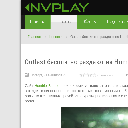
Главная
Новости
Обзоры
Видеокарт
Главная
Новости
Outlast бесплатно раздают на Hum
Outlast бесплатно раздают на Hum
Четверг, 21 Сентября 2017
Н
(0 голосов)
Сайт
Humble Bundle
периодически устраивает раздачи стары
выглядит вполне хорошо и соответствует современным требо
больных и спятивших врачей. Игра чрезмерно кровавая и сп
horror.