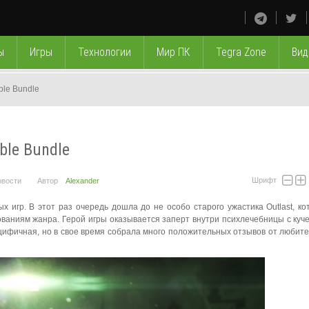
ы
Игры
Технологии
Мир ПК
Tegra Zone
Вид
ble Bundle
ble Bundle
Шрифт
овости
Автор
Alexander
х игр. В этот раз очередь дошла до не особо старого ужастика Outlast, к
ваниям жанра. Герой игры оказывается заперт внутри психлечебницы с куч
ецифичная, но в свое время собрала много положительных отзывов от любит