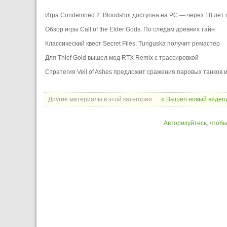
Игра Condemned 2: Bloodshot доступна на PC — через 18 лет
Обзор игры Call of the Elder Gods. По следам древних тайн
Классический квест Secret Files: Tunguska получит ремастер
Для Thief Gold вышел мод RTX Remix с трассировкой
Стратегия Veil of Ashes предложит сражения паровых танков
Другие материалы в этой категории:
« Вышел новый видеод
Авторизуйтесь, чтоб