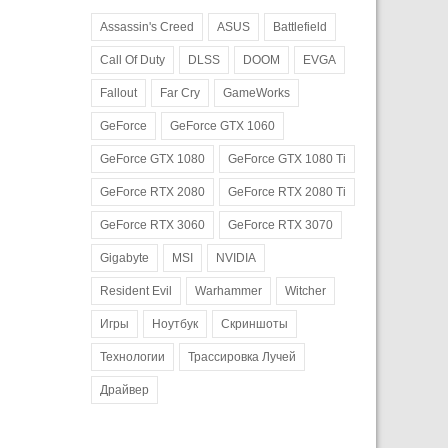
Assassin's Creed
ASUS
Battlefield
Call Of Duty
DLSS
DOOM
EVGA
Fallout
Far Cry
GameWorks
GeForce
GeForce GTX 1060
GeForce GTX 1080
GeForce GTX 1080 Ti
GeForce RTX 2080
GeForce RTX 2080 Ti
GeForce RTX 3060
GeForce RTX 3070
Gigabyte
MSI
NVIDIA
Resident Evil
Warhammer
Witcher
Игры
Ноутбук
Скриншоты
Технологии
Трассировка Лучей
Драйвер