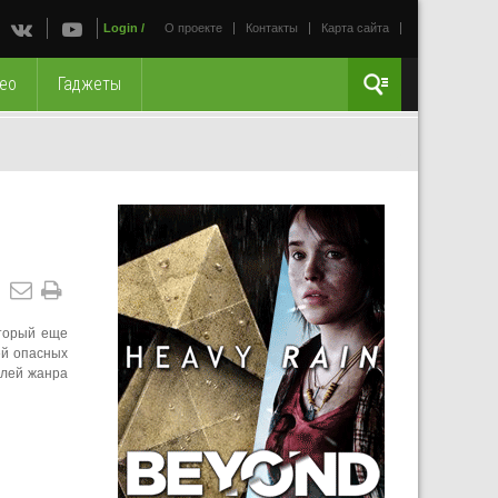
Login
/
О проекте
Контакты
Карта сайта
ео
Гаджеты
оторый еще
ей опасных
елей жанра