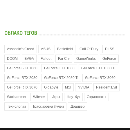
ОБЛАКО ТЕГОВ
Assassin's Creed
ASUS
Battlefield
Call Of Duty
DLSS
DOOM
EVGA
Fallout
Far Cry
GameWorks
GeForce
GeForce GTX 1060
GeForce GTX 1080
GeForce GTX 1080 Ti
GeForce RTX 2080
GeForce RTX 2080 Ti
GeForce RTX 3060
GeForce RTX 3070
Gigabyte
MSI
NVIDIA
Resident Evil
Warhammer
Witcher
Игры
Ноутбук
Скриншоты
Технологии
Трассировка Лучей
Драйвер