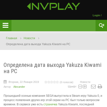
Login
/
Главная
Новости
Определена дата выхода Yakuza Kiwami на PC
Определена дата выхода Yakuza Kiwami
на PC
Вторник, 22 Января 2019
Новости
(0 голосов)
Шрифт
Автор
Alexander
Прошедшей осенью компания SEGA выпустила в Steam игру Yakuza 0, и
процесс появления других игр этой серии на PC был только вопросом
времени. В сервисе уже есть
страничка
Yakuza Kiwami, последней