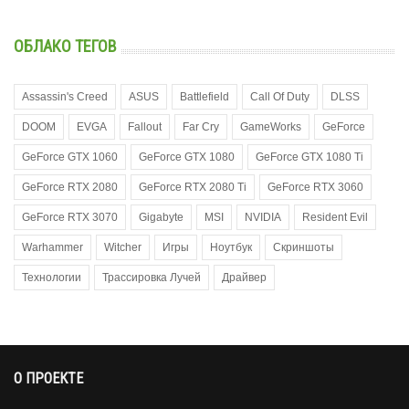
ОБЛАКО ТЕГОВ
Assassin's Creed
ASUS
Battlefield
Call Of Duty
DLSS
DOOM
EVGA
Fallout
Far Cry
GameWorks
GeForce
GeForce GTX 1060
GeForce GTX 1080
GeForce GTX 1080 Ti
GeForce RTX 2080
GeForce RTX 2080 Ti
GeForce RTX 3060
GeForce RTX 3070
Gigabyte
MSI
NVIDIA
Resident Evil
Warhammer
Witcher
Игры
Ноутбук
Скриншоты
Технологии
Трассировка Лучей
Драйвер
О ПРОЕКТЕ