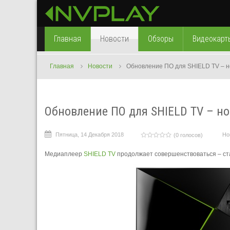
Главная
Новости
Обзоры
Видеокарт
Главная
Новости
Обновление ПО для SHIELD TV – н
Обновление ПО для SHIELD TV – н
Пятница, 14 Декабря 2018
Но
(0 голосов)
Медиаплеер
SHIELD TV
продолжает совершенствоваться – ста