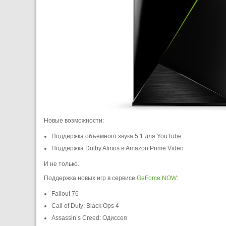
Новые возможности:
Поддержка объемного звука 5.1 для YouTube
Поддержка Dolby Atmos в Amazon Prime Video
И не только.
Поддержка новых игр в сервисе
GeForce NOW
:
Fallout 76
Call of Duty: Black Ops 4
Assassin’s Creed: Одиссея