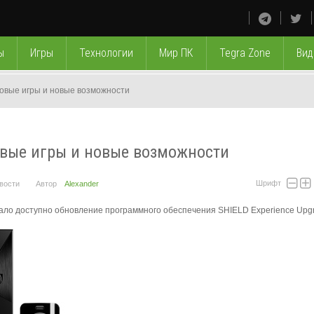
ы
Игры
Технологии
Мир ПК
Tegra Zone
Вид
овые игры и новые возможности
овые игры и новые возможности
Шрифт
вости
Автор
Alexander
ло доступно обновление программного обеспечения SHIELD Experience Upgr