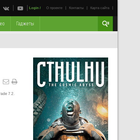
Login
/
О проекте
Контакты
Карта сайта
ео
Гаджеты
ade 7.2.