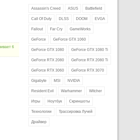
Assassin's Creed
ASUS
Battlefield
Call Of Duty
DLSS
DOOM
EVGA
Fallout
Far Cry
GameWorks
GeForce
GeForce GTX 1060
ливает 6
GeForce GTX 1080
GeForce GTX 1080 Ti
GeForce RTX 2080
GeForce RTX 2080 Ti
GeForce RTX 3060
GeForce RTX 3070
Gigabyte
MSI
NVIDIA
Resident Evil
Warhammer
Witcher
Игры
Ноутбук
Скриншоты
Технологии
Трассировка Лучей
Драйвер