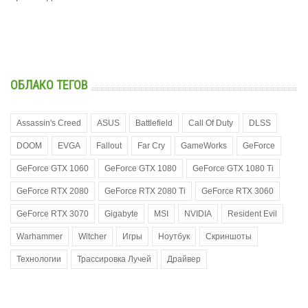
ОБЛАКО ТЕГОВ
Assassin's Creed
ASUS
Battlefield
Call Of Duty
DLSS
DOOM
EVGA
Fallout
Far Cry
GameWorks
GeForce
GeForce GTX 1060
GeForce GTX 1080
GeForce GTX 1080 Ti
GeForce RTX 2080
GeForce RTX 2080 Ti
GeForce RTX 3060
GeForce RTX 3070
Gigabyte
MSI
NVIDIA
Resident Evil
Warhammer
Witcher
Игры
Ноутбук
Скриншоты
Технологии
Трассировка Лучей
Драйвер