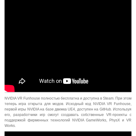
NVIDIA VR Funhouse полностью бесплатна и доступна в Steam. При этом
теперь игра открыта для модов. Исходный код NVIDIA VR Funhouse,
первой игры NVIDIA на базе движка UE4, доступен на GitHub. Используя
его, разработчики игр смогут создавать собственные VR-проекты с
поддержкой фирменных технологий NVIDIA GameWorks, PhysX и VR
Works.