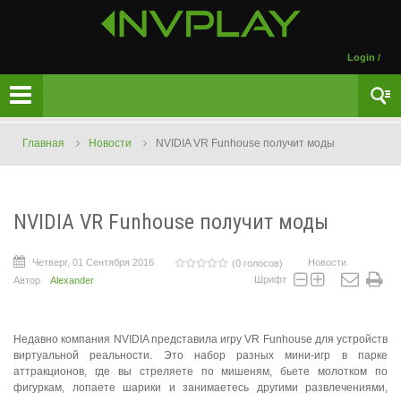
Login
/
Главная
Новости
NVIDIA VR Funhouse получит моды
NVIDIA VR Funhouse получит моды
Четверг, 01 Сентября 2016
Новости
(0 голосов)
Шрифт
Автор
Alexander
Недавно компания NVIDIA представила игру VR Funhouse для устройств
виртуальной реальности. Это набор разных мини-игр в парке
аттракционов, где вы стреляете по мишеням, бьете молотком по
фигуркам, лопаете шарики и занимаетесь другими развлечениями,