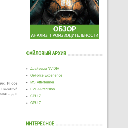
ФАЙЛОВЫЙ АРХИВ
Драйверы NVIDIA
GeForce Experience
MSI Afterburner
иях. И обе
аппаратной
EVGA Precision
овать для
CPU-Z
GPU-Z
ИНТЕРЕСНОЕ