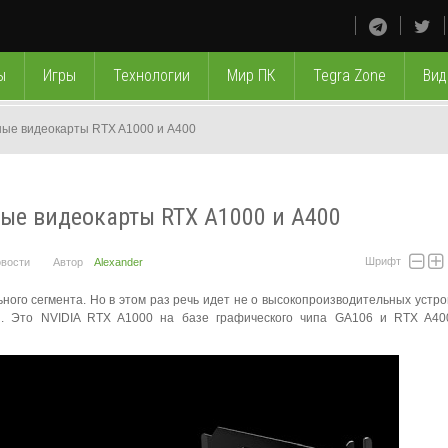
ы
Игры
Технологии
Мир ПК
Tegra Zone
Вид
ные видеокарты RTX A1000 и A400
ые видеокарты RTX A1000 и A400
Шрифт
вости
Автор
Alexander
го сегмента. Но в этом раз речь идет не о высокопроизводительных устрой
ми. Это NVIDIA RTX A1000 на базе графического чипа GA106 и RTX A40