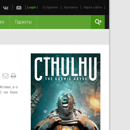
Login
/
О проекте
Контакты
Карта сайта
ео
Гаджеты
ствах, а о
0 на базе