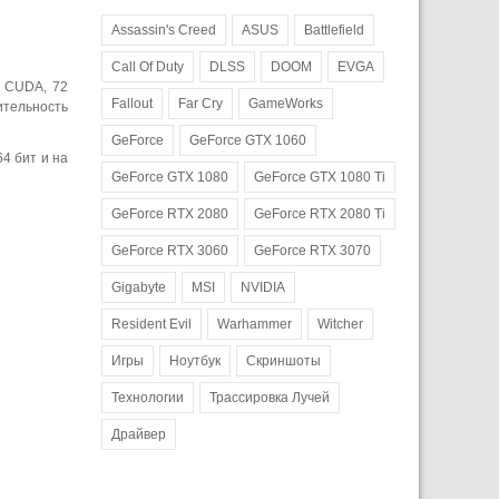
Assassin's Creed
ASUS
Battlefield
Call Of Duty
DLSS
DOOM
EVGA
и CUDA, 72
Fallout
Far Cry
GameWorks
ительность
GeForce
GeForce GTX 1060
4 бит и на
GeForce GTX 1080
GeForce GTX 1080 Ti
GeForce RTX 2080
GeForce RTX 2080 Ti
GeForce RTX 3060
GeForce RTX 3070
Gigabyte
MSI
NVIDIA
Resident Evil
Warhammer
Witcher
Игры
Ноутбук
Скриншоты
Технологии
Трассировка Лучей
Драйвер