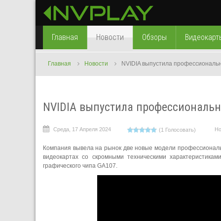
Главная
Новости
Обзоры
Видеокарт
Главная
Новости
NVIDIA выпустила профессиональ
NVIDIA выпустила профессиональн
Среда, 17 Апреля 2024
Но
(1 Голосовать)
Компания вывела на рынок две новые модели профессионально
видеокартах со скромными техническими характеристика
графического чипа GA107.