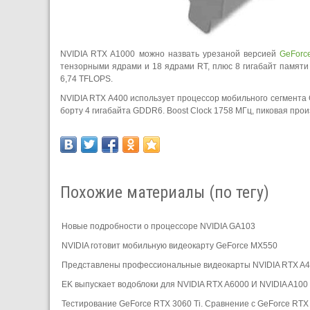
NVIDIA RTX A1000 можно назвать урезаной версией
GeForc
тензорными ядрами и 18 ядрами RT, плюс 8 гигабайт памяти
6,74 TFLOPS.
NVIDIA RTX A400 использует процессор мобильного сегмента 
борту 4 гигабайта GDDR6. Boost Clock 1758 МГц, пиковая про
Похожие материалы (по тегу)
Новые подробности о процессоре NVIDIA GA103
NVIDIA готовит мобильную видеокарту GeForce MX550
Представлены профессиональные видеокарты NVIDIA RTX A4
EK выпускает водоблоки для NVIDIA RTX A6000 И NVIDIA A100
Тестирование GeForce RTX 3060 Ti. Сравнение с GeForce RTX