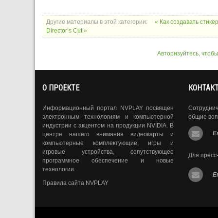
Другие материалы в этой категории:
« Как создавать стик
Director’s Cut »
Авторизуйтесь, чтоб
О ПРОЕКТЕ
КОНТАК
Информационный портал NVPLAY посвящен
Сотрудни
электронным технологиям и компьютерной
общие воп
индустрии с акцентом на продукции NVIDIA. В
E
центре нашего внимания видеокарты и
компьютерные комплектующие, игры и
игровые устройства, сопутствующее
Для пресс
программное обеспечение и новые
технологии.
E
Правила сайта NVPLAY