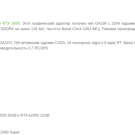
e RTX 3050
. Этот графический адаптер получил чип GA106 с 2304 ядрам
 GDDR6 на шине 128 бит. Частота Boost Clock 1463 МГц. Пиковая производ
GA107с 768 активными ядрами CUDA, 24 тензорных ядра и 6 ядер RT. Шина 6
изводительность 2,7 TFLOPS.
500 20GB и RTX A2000 12GB
 2080 Super