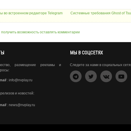
еры во встроенном редакторе Telegram
Системные требования Ghost of Ts
ы получить возможность оставлять комментарии
ТЫ
МЫ В СОЦСЕТЯХ
чество, размещение рекламы и
Следите за нами в социальных сетя
росы:
mail
:
info@nvplay.ru
-релизов и новостей:
mail
:
news@nvplay.ru