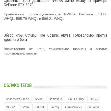
Сравнение трех драйверов NVIDIA Game Ready на примере
GeForce RTX 5070
Сравниваем производительность NVIDIA GeForce 591.86
WHQL, 595.79 WHQL и 596.21 WHQL
Обзор игры Cthulhu: The Cosmic Abyss. Головоломки против
древнего бога
Впечатления от игры, технические нюансы и анализ
производительности
ОБЛАКО ТЕГОВ
Assassin's Creed
ASUS
Battlefield
Call Of Duty
DLSS
DOOM
EVGA
Fallout
Far Cry
GameWorks
GeForce