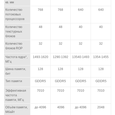
кв. мм
Количество
768
768
640
640
потоковых
процессоров
Количество
48
48
40
40
текстурных
блоков
Количество
32
32
32
32
блоков ROP
Частота ядра*,
1493-1620
1290-1392
13540-1493
1354-1455
МГц
Шина памяти,
128
128
128
128
бит
Тип памяти
GDDR5
GDDR5
GDDR5
GDDR5
Эффективная
7010
7010
7010
7010
частота
памяти, МГц
Объём памяти,
до 4096
4096
до 4096
2048
Мбайт