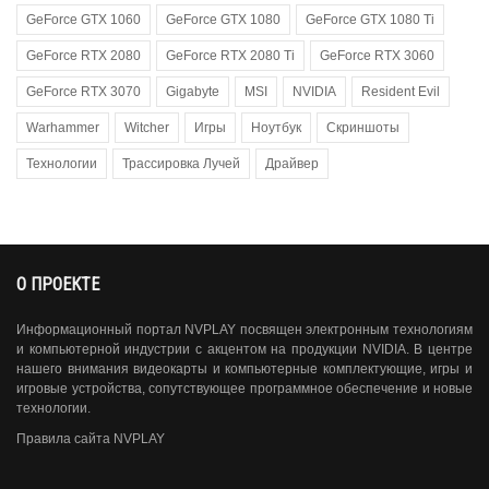
GeForce GTX 1060
GeForce GTX 1080
GeForce GTX 1080 Ti
GeForce RTX 2080
GeForce RTX 2080 Ti
GeForce RTX 3060
GeForce RTX 3070
Gigabyte
MSI
NVIDIA
Resident Evil
Warhammer
Witcher
Игры
Ноутбук
Скриншоты
Технологии
Трассировка Лучей
Драйвер
О ПРОЕКТЕ
Информационный портал NVPLAY посвящен электронным технологиям
и компьютерной индустрии с акцентом на продукции NVIDIA. В центре
нашего внимания видеокарты и компьютерные комплектующие, игры и
игровые устройства, сопутствующее программное обеспечение и новые
технологии.
Правила сайта NVPLAY