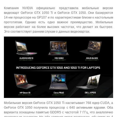
Компания NVIDIA официально представила мобильные версии
видеокарт GeForce GTX 1050 Ti и GeForce GTX 1050. Они базируются
14-нм процессоре на GP107 и по характеристикам близки к настольным
прототипам. Однако есть одно важное преимущество. Мобильные
версии работают на более высоких частотах, что делает их быстрее.
Это соответствует ранним слухам о данных видеокартах.
Мобильная версия GeForce GTX 1050 Ti насчитывает 768 ядер CUDA, а
GeForce GTX 1050 получила процессор с 640 активными ядрами. Оба
варианта оснащены памятью GDDR5 с частотой 7 ГГц, что аналогично
десктопным аналогам. Но обе новинки могут похвастать объемом до 4