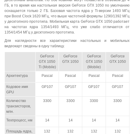
ГБ, в то время как настольная версия GeForce GTX 1050 по умолчанию
оснащается только 2 ГБ. Базовая частота ядра у Ti-версии 1493 МГц
при Boost Clock 1620 МГц, что выше частотной формулы 1290/1392 МГц
у десктопного прототипа. Мобильная карта GeForce GTX 1050 работает
на частотах ядра 1354/1493 МГц, что уже слабо отличается от
1354/1454 МГц у десктопного прототипа.
Для наглядности все характеристики настольных и мобильных
видеокарт сведены в одну таблицу.
GeForce
GeForce
GeForce
GeForce
GTX 1050
GTX 1050
GTX 1050
GTX 1050
Ti (Mobile)
(Mobile)
Архитектура
Pascal
Pascal
Pascal
Pascal
Кодовое имя
GP107
GP107
GP107
GP107
GPU
Количество
3300
3300
3300
3300
транзисторов,
млн.
Техпроцесс, нм
14
14
14
14
Площадь ядра,
132
132
132
132