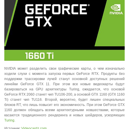
NVIDIA может разделить свои графические карты, о чем изначально
ходили слухи с момента запуска первых GeForce RTX. Продукты без
поддержки трассировки лучей станут основной доступных решений
линейки GeForce GTX 11. При этом все новые видеокарты будут
базироваться на GPU архитектуры Turing, ожидается, что основой
GeForce RTX 2060 станет чип TU106-200, а основой GTX 1160 (GTX 1160
Ti) станет чип TU116. Второй, вероятно, будет лишен специальных
блоков RT, что лишь повысит его экономичность. При этом GeForce GTX
1160 должен обладать всеми архитектурными новшествами, которые
касаются традиционного рендеринга и новых шейдеров, ускоряющих
Turing
.
Источник:
Videocardz.com