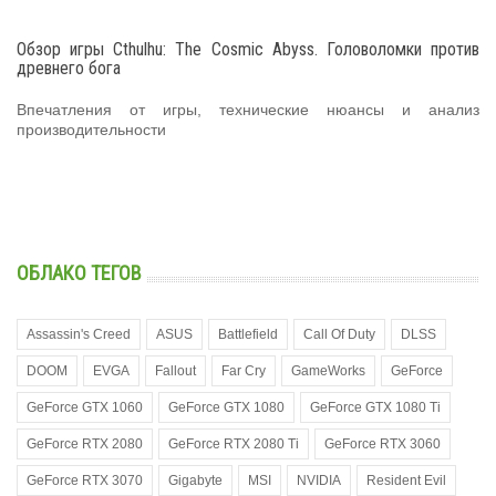
Обзор игры Cthulhu: The Cosmic Abyss. Головоломки против
древнего бога
Впечатления от игры, технические нюансы и анализ
производительности
ОБЛАКО ТЕГОВ
Assassin's Creed
ASUS
Battlefield
Call Of Duty
DLSS
DOOM
EVGA
Fallout
Far Cry
GameWorks
GeForce
GeForce GTX 1060
GeForce GTX 1080
GeForce GTX 1080 Ti
GeForce RTX 2080
GeForce RTX 2080 Ti
GeForce RTX 3060
GeForce RTX 3070
Gigabyte
MSI
NVIDIA
Resident Evil