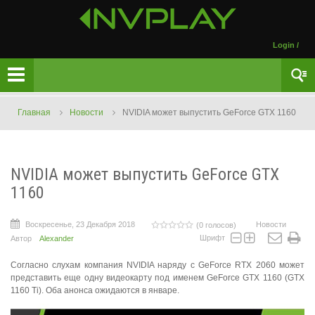
Login
/
Главная
Новости
NVIDIA может выпустить GeForce GTX 1160
NVIDIA может выпустить GeForce GTX
1160
Воскресенье, 23 Декабря 2018
Новости
(0 голосов)
Шрифт
Автор
Alexander
Согласно слухам компания NVIDIA наряду с GeForce RTX 2060 может
представить еще одну видеокарту под именем GeForce GTX 1160 (GTX
1160 Ti). Оба анонса ожидаются в январе.