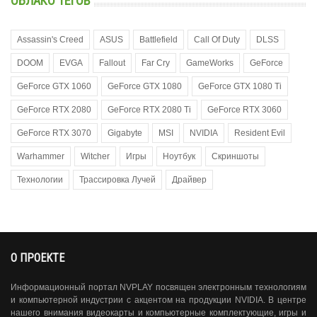
ОБЛАКО ТЕГОВ
Assassin's Creed
ASUS
Battlefield
Call Of Duty
DLSS
DOOM
EVGA
Fallout
Far Cry
GameWorks
GeForce
GeForce GTX 1060
GeForce GTX 1080
GeForce GTX 1080 Ti
GeForce RTX 2080
GeForce RTX 2080 Ti
GeForce RTX 3060
GeForce RTX 3070
Gigabyte
MSI
NVIDIA
Resident Evil
Warhammer
Witcher
Игры
Ноутбук
Скриншоты
Технологии
Трассировка Лучей
Драйвер
О ПРОЕКТЕ
Информационный портал NVPLAY посвящен электронным технологиям
и компьютерной индустрии с акцентом на продукции NVIDIA. В центре
нашего внимания видеокарты и компьютерные комплектующие, игры и