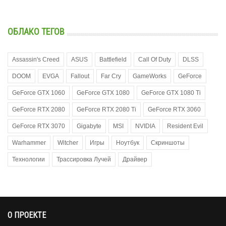
ОБЛАКО ТЕГОВ
Assassin's Creed
ASUS
Battlefield
Call Of Duty
DLSS
DOOM
EVGA
Fallout
Far Cry
GameWorks
GeForce
GeForce GTX 1060
GeForce GTX 1080
GeForce GTX 1080 Ti
GeForce RTX 2080
GeForce RTX 2080 Ti
GeForce RTX 3060
GeForce RTX 3070
Gigabyte
MSI
NVIDIA
Resident Evil
Warhammer
Witcher
Игры
Ноутбук
Скриншоты
Технологии
Трассировка Лучей
Драйвер
О ПРОЕКТЕ