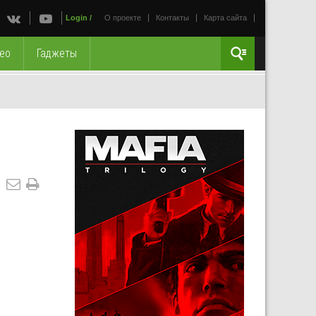
Login
/
О проекте
Контакты
Карта сайта
ео
Гаджеты