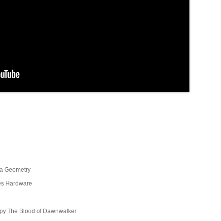
ga Geometry
es Hardware
ру The Blood of Dawnwalker