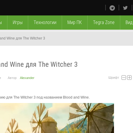
ы
Игры
Технологии
Мир ПК
Tegra Zone
Вид
nd Wine для The Witcher 3
d Wine для The Witcher 3
Шрифт
и
Автор
Alexander
 для The Witcher 3 под названием Blood and Wine.