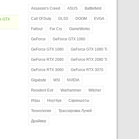
Assassin's Creed
ASUS
Battlefield
Call Of Duty
DLSS
DOOM
EVGA
ce GTX
Fallout
Far Cry
GameWorks
GeForce
GeForce GTX 1060
GeForce GTX 1080
GeForce GTX 1080 Ti
GeForce RTX 2080
GeForce RTX 2080 Ti
GeForce RTX 3060
GeForce RTX 3070
Gigabyte
MSI
NVIDIA
Resident Evil
Warhammer
Witcher
Игры
Ноутбук
Скриншоты
Технологии
Трассировка Лучей
Драйвер