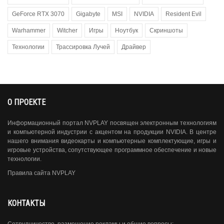
GeForce RTX 3070
Gigabyte
MSI
NVIDIA
Resident Evil
Warhammer
Witcher
Игры
Ноутбук
Скриншоты
Технологии
Трассировка Лучей
Драйвер
О ПРОЕКТЕ
Информационный портал NVPLAY посвящен электронным технологиям
и компьютерной индустрии с акцентом на продукции NVIDIA. В центре
нашего внимания видеокарты и компьютерные комплектующие, игры и
игровые устройства, сопутствующее программное обеспечение и новые
технологии.
Правила сайта NVPLAY
КОНТАКТЫ
Сотрудничество, размещение рекламы и общие вопросы: