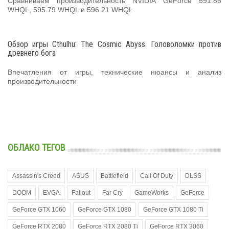
Сравниваем производительность NVIDIA GeForce 591.86
WHQL, 595.79 WHQL и 596.21 WHQL
Обзор игры Cthulhu: The Cosmic Abyss. Головоломки против
древнего бога
Впечатления от игры, технические нюансы и анализ
производительности
ОБЛАКО ТЕГОВ
Assassin's Creed
ASUS
Battlefield
Call Of Duty
DLSS
DOOM
EVGA
Fallout
Far Cry
GameWorks
GeForce
GeForce GTX 1060
GeForce GTX 1080
GeForce GTX 1080 Ti
GeForce RTX 2080
GeForce RTX 2080 Ti
GeForce RTX 3060