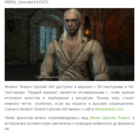
PBRify_UpscalerV4 DAT2.
Modern Texture Upscale AIO доступен в версиях с 2K-текстурами и 4K-
текстурами. Первый вариант является оптимальными с точки зрения
итогового качества и требования к ресурсам. Теперь игра станет
немного четче, особенно, если вы играете в высоких разрешениях.
Скачать Modern Texture Upscale AIO можно с сайта
Nexusmods.com
.
Также фанатам можно порекомендовать мод
Movie Upscale Project
, в
котором все ролики к игре увеличены с помощью нейросети до формата
4K.