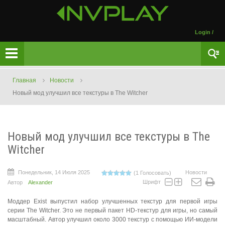
Login
/
Главная
Новости
Новый мод улучшил все текстуры в The Witcher
Новый мод улучшил все текстуры в The
Witcher
Понедельник, 14 Июля 2025
Новости
(1 Голосовать)
Шрифт
Автор
Alexander
Моддер Exist выпустил набор улучшенных текстур для первой игры
серии The Witcher. Это не первый пакет HD-текстур для игры, но самый
масштабный. Автор улучшил около 3000 текстур с помощью ИИ-модели