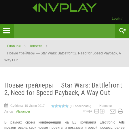
Login
/
Главная
Новости
Новые трейлеры — Star Wars: Battlefront 2, Need for Speed Payback, A
Way Out
Новые трейлеры — Star Wars: Battlefront
2, Need for Speed Payback, A Way Out
Суббота, 10 Июня 2017
Новости
(1 Голосовать)
Шрифт
Автор
Alexander
В рамках своей конференции на E3 компания Electronic Arts
презентовала свои новые проекты и показала игровой процесс, ранее