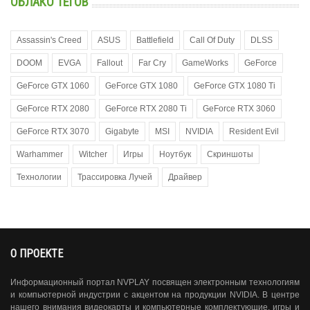
ОБЛАКО ТЕГОВ
Assassin's Creed
ASUS
Battlefield
Call Of Duty
DLSS
DOOM
EVGA
Fallout
Far Cry
GameWorks
GeForce
GeForce GTX 1060
GeForce GTX 1080
GeForce GTX 1080 Ti
GeForce RTX 2080
GeForce RTX 2080 Ti
GeForce RTX 3060
GeForce RTX 3070
Gigabyte
MSI
NVIDIA
Resident Evil
Warhammer
Witcher
Игры
Ноутбук
Скриншоты
Технологии
Трассировка Лучей
Драйвер
О ПРОЕКТЕ
Информационный портал NVPLAY посвящен электронным технологиям
и компьютерной индустрии с акцентом на продукции NVIDIA. В центре
нашего внимания видеокарты и компьютерные комплектующие, игры и