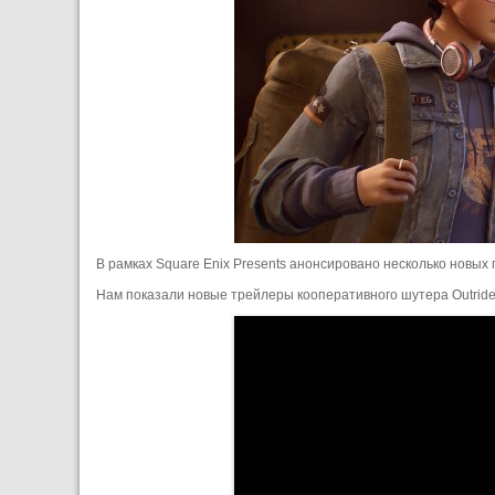
В рамках Square Enix Presents анонсировано несколько новых 
Нам показали новые трейлеры кооперативного шутера Outrider