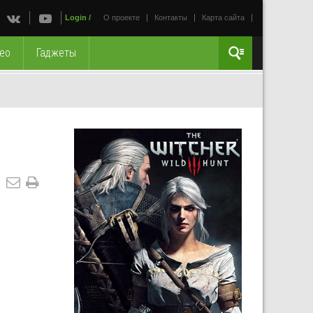
Login
/
О проекте
Контакты
Карта сайта
ео
Гаджеты