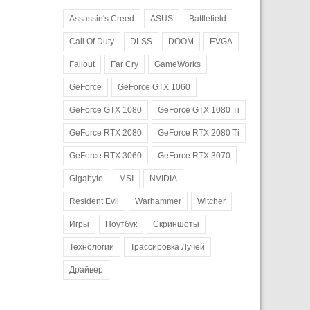
Assassin's Creed
ASUS
Battlefield
Call Of Duty
DLSS
DOOM
EVGA
Fallout
Far Cry
GameWorks
GeForce
GeForce GTX 1060
GeForce GTX 1080
GeForce GTX 1080 Ti
GeForce RTX 2080
GeForce RTX 2080 Ti
GeForce RTX 3060
GeForce RTX 3070
Gigabyte
MSI
NVIDIA
Resident Evil
Warhammer
Witcher
Игры
Ноутбук
Скриншоты
Технологии
Трассировка Лучей
Драйвер