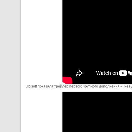
Ubisoft показала трейлер первого крупного дополнения «Гнев д