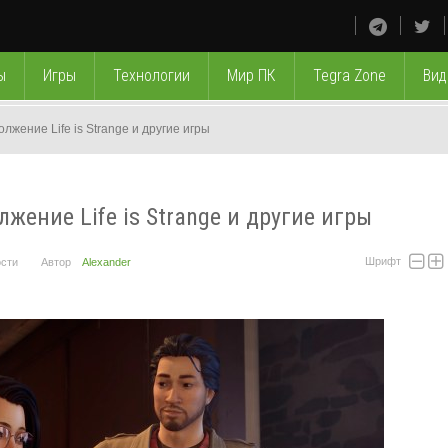
ы
Игры
Технологии
Мир ПК
Tegra Zone
Вид
лжение Life is Strange и другие игры
лжение Life is Strange и другие игры
Шрифт
сти
Автор
Alexander