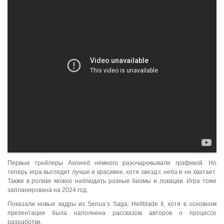
Первые трейлеры Avowed немного разочаровывали графикой. Но
теперь игра выглядит лучше и красивее, хотя звезд с неба и не хватает.
Также в ролике можно наблюдать разные биомы и локации. Игра тоже
запланирована на 2024 год.
Показали новые кадры из Senua’s Saga: Hellblade II, хотя в основном
презентация была наполнена рассказом авторов о процессе
разработки.