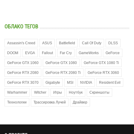
ОБЛАКО ТЕГОВ
Assassin's Creed
ASUS
Battlefield
Call Of Duty
DLSS
DOOM
EVGA
Fallout
Far Cry
GameWorks
GeForce
GeForce GTX 1060
GeForce GTX 1080
GeForce GTX 1080 Ti
GeForce RTX 2080
GeForce RTX 2080 Ti
GeForce RTX 3060
GeForce RTX 3070
Gigabyte
MSI
NVIDIA
Resident Evil
Warhammer
Witcher
Игры
Ноутбук
Скриншоты
Технологии
Трассировка Лучей
Драйвер