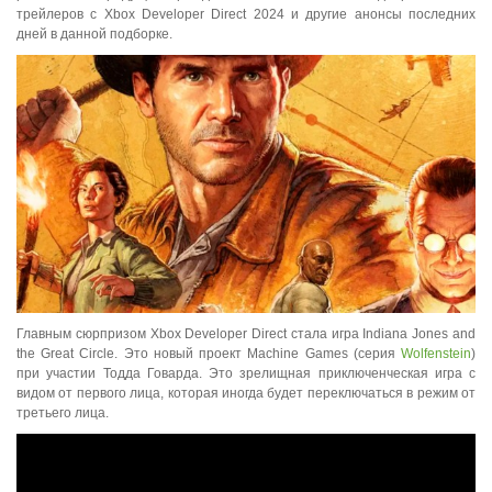
трейлеров с Xbox Developer Direct 2024 и другие анонсы последних
дней в данной подборке.
Главным сюрпризом Xbox Developer Direct стала игра Indiana Jones and
the Great Circle. Это новый проект Machine Games (серия
Wolfenstein
)
при участии Тодда Говарда. Это зрелищная приключенческая игра с
видом от первого лица, которая иногда будет переключаться в режим от
третьего лица.