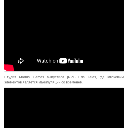
Студия Modus Games выпустила jRPG Cris Tales, где ключевым
элементов является манипуляции со временем.