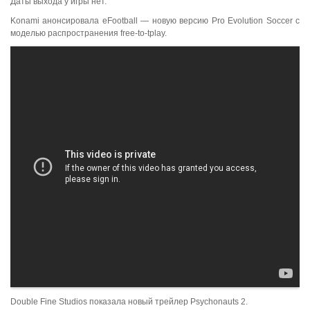
Даты выхода у игры нет.
Konami анонсировала eFootball — новую версию Pro Evolution Soccer с
моделью распространения free-to-tplay.
Double Fine Studios показала новый трейлер Psychonauts 2.