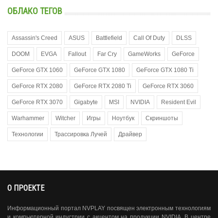
ОБЛАКО ТЕГОВ
Assassin's Creed
ASUS
Battlefield
Call Of Duty
DLSS
DOOM
EVGA
Fallout
Far Cry
GameWorks
GeForce
GeForce GTX 1060
GeForce GTX 1080
GeForce GTX 1080 Ti
GeForce RTX 2080
GeForce RTX 2080 Ti
GeForce RTX 3060
GeForce RTX 3070
Gigabyte
MSI
NVIDIA
Resident Evil
Warhammer
Witcher
Игры
Ноутбук
Скриншоты
Технологии
Трассировка Лучей
Драйвер
О ПРОЕКТЕ
Информационный портал NVPLAY посвящен электронным технологиям
и компьютерной индустрии с акцентом на продукции NVIDIA. В центре