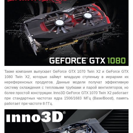
Также компания выпускает GeForce GTX 1070 Twin X2 и GeForce GTX
1080 Twin X2, которые займут младшую ступеньку в иерархии их
нереференсных продуктов. Данные модели получат эффективную
систему охлаждения с тепловыми трубками и парой вентиляторов, но
более простой конструкции. Inno3D GeForce GTX 1070 Twin X2 работает
при стандартных частотах ядра 1506/1683 МГц (Base/Boost), память
работает при частоте 8 ГГц.