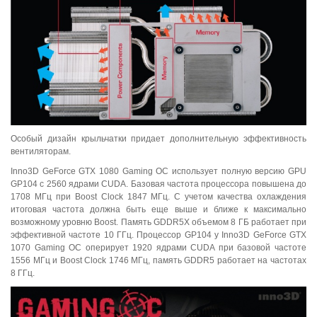
Особый дизайн крыльчатки придает дополнительную эффективность
вентиляторам.
Inno3D GeForce GTX 1080 Gaming OC использует полную версию GPU
GP104 с 2560 ядрами CUDA. Базовая частота процессора повышена до
1708 МГц при Boost Clock 1847 МГц. С учетом качества охлаждения
итоговая частота должна быть еще выше и ближе к максимально
возможному уровню Boost. Память GDDR5X объемом 8 ГБ работает при
эффективной частоте 10 ГГц. Процессор GP104 у Inno3D GeForce GTX
1070 Gaming OC оперирует 1920 ядрами CUDA при базовой частоте
1556 МГц и Boost Clock 1746 МГц, память GDDR5 работает на частотах
8 ГГц.