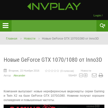
Login
/
Главная
Новости
Новые GeForce GTX 1070/1080 от Inno3D
Новые GeForce GTX 1070/1080 от Inno3D
Вторник, 15 Ноября 2016
Новости
(0 голосов)
Шрифт
Автор
Alexander
Компания выпускает новые нереференсные видеокарты серии Gaming
и Twin X2 на базе GeForce GTX 1070/1080. Новинки получат хорошее
охлаждение и повышенные частоты.