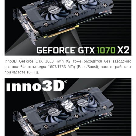
Inno3D GeForce GTX 1080 Twin X2 тоже обходится без заводского
разгона. Частоты ядра 1607/1733 МГц (Base/Boost), память работает
при частоте 10 ГГц.