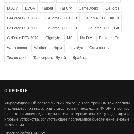
DOOM
EVGA
Fallout
Far Cry
GameWorks
GeForce
GeForce GTX 1060
GeForce GTX 1080
GeForce GTX 1080 Ti
GeForce RTX 2080
GeForce RTX 2080 Ti
GeForce RTX 3060
GeForce RTX 3070
Gigabyte
MSI
NVIDIA
Resident Evil
Warhammer
Witcher
Игры
Ноутбук
Скриншоты
Технологии
Трассировка Лучей
Драйвер
О ПРОЕКТЕ
Информационный портал NVPLAY посвящен электронным технологиям
и компьютерной индустрии с акцентом на продукции NVIDIA. В центре
нашего внимания видеокарты и компьютерные комплектующие, игры и
игровые устройства, сопутствующее программное обеспечение и новые
технологии.
Правила сайта NVPLAY