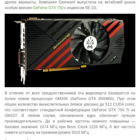
другие варианты. Компания Gainward выпустила на китайский рынок
особую версию
GeForce GTX 750
с индексом SE-1G.
В отличие от всех предшественников эта видеокарта базируется на
более новом процессоре GM206 (GeForce GTX 950/960). При этом
общее количество вычислительных блоков урезано до 512 CUDA cores,
что соответствует стандартной конфигурации GeForce GTX 750 Ti на
GM107. В любом случае, обновленное ядро обеспечит лучшую
производительность. Да и рабочие частоты немного повышены —
базовое значение 1074 МГц при Boos Clock 1226 МГц. А вот частота
памяти осталась на прежнем уровне 5010 МГц.