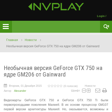
Login
/
Главная
Новости
Необычная версия GeForce GTX 750 на ядре GM206 от Gainward
Необычная версия GeForce GTX 750 на
ядре GM206 от Gainward
Вторник, 01 Декабря 2015
Новости
(0 голосов)
Шрифт
Автор
Alexander
Видеокарты GeForce GTX 750 и GeForce GTX 750 Ti были
первопроходцами поколения Maxwell. В их основе процессор GM107
первой версии архитектуры Maxwell. Но, оказывается, возможны и