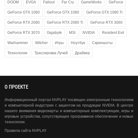
DOOM
EVGA
Fallout
Far Cry
GameWorks
GeForce
GeForce GTX 1060
GeForce GTX 1080
GeForce GTX 1080 Ti
GeForce RTX 2080
GeForce RTX 2080 Ti
GeForce RTX 3060
GeForce RTX 3070
Gigabyte
MSI
NVIDIA
Resident Evil
Warhammer
Witcher
Игры
Ноутбук
Скриншоты
Технологии
Трассировка Лучей
Драйвер
О ПРОЕКТЕ
Информационный портал NVPLAY посвящен электронным технологиям
и компьютерной индустрии с акцентом на продукции NVIDIA. В центре
нашего внимания видеокарты и компьютерные комплектующие, игры и
игровые устройства, сопутствующее программное обеспечение и новые
технологии.
Правила сайта NVPLAY