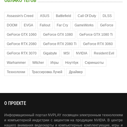
ОБЛАКО ТЕГОВ
Assassin's Creed
ASUS
Battlefield
Call Of Duty
DLSS
DOOM
EVGA
Fallout
Far Cry
GameWorks
GeForce
GeForce GTX 1060
GeForce GTX 1080
GeForce GTX 1080 Ti
GeForce RTX 2080
GeForce RTX 2080 Ti
GeForce RTX 3060
GeForce RTX 3070
Gigabyte
MSI
NVIDIA
Resident Evil
Warhammer
Witcher
Игры
Ноутбук
Скриншоты
Технологии
Трассировка Лучей
Драйвер
О ПРОЕКТЕ
Информационный портал NVPLAY посвящен электронным технологиям
и компьютерной индустрии с акцентом на продукции NVIDIA. В центре
нашего внимания видеокарты и компьютерные комплектующие, игры и