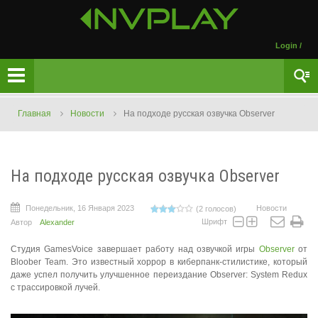
Login
/
Главная
Новости
На подходе русская озвучка Observer
На подходе русская озвучка Observer
Понедельник, 16 Января 2023
Новости
(2 голосов)
Шрифт
Автор
Alexander
Студия GamesVoice завершает работу над озвучкой игры
Observer
от
Bloober Team. Это известный хоррор в киберпанк-стилистике, который
даже успел получить улучшенное переиздание Observer: System Redux
с трассировкой лучей.