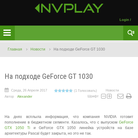
Login
/
Главная
Новости
На подходе GeForce GT 1030
На подходе GeForce GT 1030
Среда, 26 Апреля 2017
Новости
(1 Голосовать)
Шрифт
Автор
Alexander
На днях всплыла информация, что компания NVIDIA готовит
пополнение в бюджетном сегменте. Казалось, что с выпуском
GeForce
GTX 1050 Ti
и GeForce GTX 1050 линейка устройств на базе
архитектуры Pascal будет закрыта, но это не так.