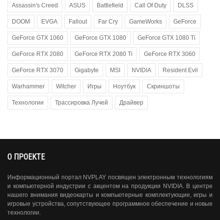
Assassin's Creed
ASUS
Battlefield
Call Of Duty
DLSS
DOOM
EVGA
Fallout
Far Cry
GameWorks
GeForce
GeForce GTX 1060
GeForce GTX 1080
GeForce GTX 1080 Ti
GeForce RTX 2080
GeForce RTX 2080 Ti
GeForce RTX 3060
GeForce RTX 3070
Gigabyte
MSI
NVIDIA
Resident Evil
Warhammer
Witcher
Игры
Ноутбук
Скриншоты
Технологии
Трассировка Лучей
Драйвер
О ПРОЕКТЕ
Информационный портал NVPLAY посвящен электронным технологиям
и компьютерной индустрии с акцентом на продукции NVIDIA. В центре
нашего внимания видеокарты и компьютерные комплектующие, игры и
игровые устройства, сопутствующее программное обеспечение и новые
технологии.