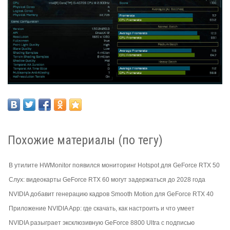
Похожие материалы (по тегу)
В утилите HWMonitor появился мониторинг Hotspot для GeForce RTX 50
Слух: видеокарты GeForce RTX 60 могут задержаться до 2028 года
NVIDIA добавит генерацию кадров Smooth Motion для GeForce RTX 40
Приложение NVIDIA App: где скачать, как настроить и что умеет
NVIDIA разыграет эксклюзивную GeForce 8800 Ultra с подписью