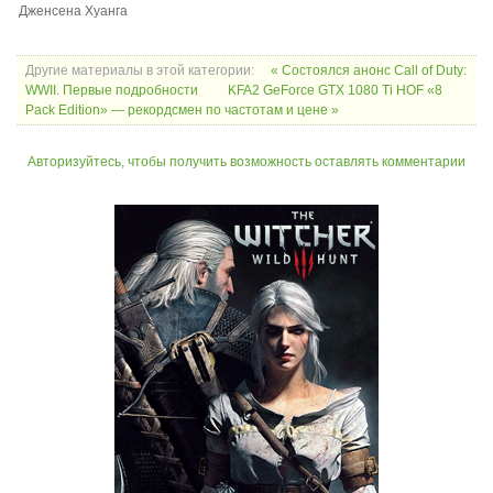
Дженсена Хуанга
Другие материалы в этой категории:
« Состоялся анонс Call of Duty:
WWII. Первые подробности
KFA2 GeForce GTX 1080 Ti HOF «8
Pack Edition» — рекордсмен по частотам и цене »
Авторизуйтесь, чтобы получить возможность оставлять комментарии