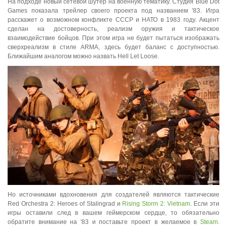
На подходе новый сетевой шутер на военную тематику. Студия Blue Dot
Games показала трейлер своего проекта под названием '83. Игра
расскажет о возможном конфликте СССР и НАТО в 1983 году. Акцент
сделан на достоверность, реализм оружия и тактическое
взаимодействие бойцов. При этом игра не будет пытаться изображать
сверхреализм в стиле ARMA, здесь будет баланс с доступностью.
Ближайшим аналогом можно назвать Hell Let Loose.
Но источниками вдохновения для создателей являются тактические
Red Orchestra 2: Heroes of Stalingrad и
Rising Storm 2: Vietnam
. Если эти
игры оставили след в вашем геймерском сердце, то обязательно
обратите внимание на '83 и поставьте проект в желаемое в
Steam
.