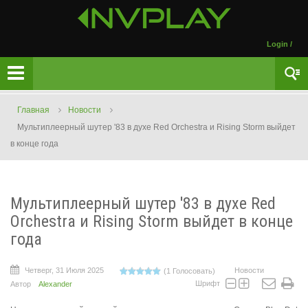
Login
/
Главная
Новости
Мультиплеерный шутер '83 в духе Red Orchestra и Rising Storm выйдет
в конце года
Мультиплеерный шутер '83 в духе Red
Orchestra и Rising Storm выйдет в конце
года
Четверг, 31 Июля 2025
Новости
(1 Голосовать)
Шрифт
Автор
Alexander