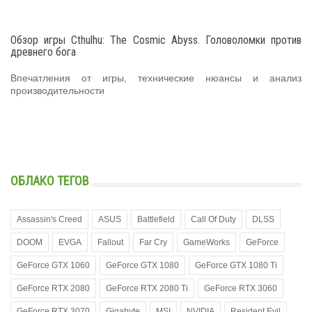
Обзор игры Cthulhu: The Cosmic Abyss. Головоломки против
древнего бога
Впечатления от игры, технические нюансы и анализ
производительности
ОБЛАКО ТЕГОВ
Assassin's Creed
ASUS
Battlefield
Call Of Duty
DLSS
DOOM
EVGA
Fallout
Far Cry
GameWorks
GeForce
GeForce GTX 1060
GeForce GTX 1080
GeForce GTX 1080 Ti
GeForce RTX 2080
GeForce RTX 2080 Ti
GeForce RTX 3060
GeForce RTX 3070
Gigabyte
MSI
NVIDIA
Resident Evil