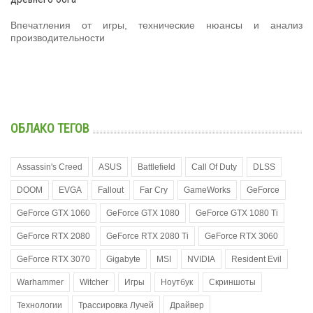
Впечатления от игры, технические нюансы и анализ
производительности
ОБЛАКО ТЕГОВ
Assassin's Creed
ASUS
Battlefield
Call Of Duty
DLSS
DOOM
EVGA
Fallout
Far Cry
GameWorks
GeForce
GeForce GTX 1060
GeForce GTX 1080
GeForce GTX 1080 Ti
GeForce RTX 2080
GeForce RTX 2080 Ti
GeForce RTX 3060
GeForce RTX 3070
Gigabyte
MSI
NVIDIA
Resident Evil
Warhammer
Witcher
Игры
Ноутбук
Скриншоты
Технологии
Трассировка Лучей
Драйвер