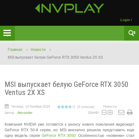
Login
/
Главная
Новости
MSI выпускает белую GeForce RTX 3050 Ventus 2X XS
MSI выпускает белую GeForce RTX 3050
Ventus 2X XS
Четверг, 14 Ноября 2024
Новости
(3 голосов)
Шрифт
Автор
Alexander
Компания NVIDIA уже готовится к анонсу нового поколения видеокарт
GeForce RTX 50-й серии, но MSI внезапно решила представить еще
одну модель серии
GeForce RTX 3050
. Особенностью «новинки» стал