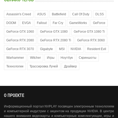
Assassin's Creed
ASUS
Battlefield
Call Of Duty
DLSS
DOOM
EVGA
Fallout
Far Cry
GameWorks
GeForce
GeForce GTX 1060
GeForce GTX 1080
GeForce GTX 1080 Ti
GeForce RTX 2080
GeForce RTX 2080 Ti
GeForce RTX 3060
GeForce RTX 3070
Gigabyte
MSI
NVIDIA
Resident Evil
Warhammer
Witcher
Игры
Ноутбук
Скриншоты
Технологии
Трассировка Лучей
Драйвер
О ПРОЕКТЕ
Информационный портал NVPLAY посвящен электронным технологиям
и компьютерной индустрии с акцентом на продукции NVIDIA. В центре
нашего внимания видеокарты и компьютерные комплектующие, игры и