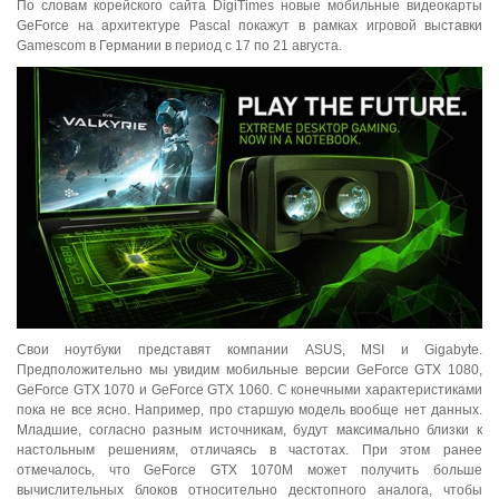
По словам корейского сайта DigiTimes новые мобильные видеокарты
GeForce на архитектуре Pascal покажут в рамках игровой выставки
Gamescom в Германии в период с 17 по 21 августа.
Свои ноутбуки представят компании ASUS, MSI и Gigabyte.
Предположительно мы увидим мобильные версии GeForce GTX 1080,
GeForce GTX 1070 и GeForce GTX 1060. С конечными характеристиками
пока не все ясно. Например, про старшую модель вообще нет данных.
Младшие, согласно разным источникам, будут максимально близки к
настольным решениям, отличаясь в частотах. При этом ранее
отмечалось, что GeForce GTX 1070M может получить больше
вычислительных блоков относительно десктопного аналога, чтобы