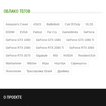
ОБЛАКО ТЕГОВ
Assassin's Creed
ASUS
Battlefield
Call Of Duty
DLSS
DOOM
EVGA
Fallout
Far Cry
GameWorks
GeForce
GeForce GTX 1060
GeForce GTX 1080
GeForce GTX 1080 Ti
GeForce RTX 2080
GeForce RTX 2080 Ti
GeForce RTX 3060
GeForce RTX 3070
Gigabyte
MSI
NVIDIA
Resident Evil
Warhammer
Witcher
Игры
Ноутбук
Скриншоты
Технологии
Трассировка Лучей
Драйвер
О ПРОЕКТЕ