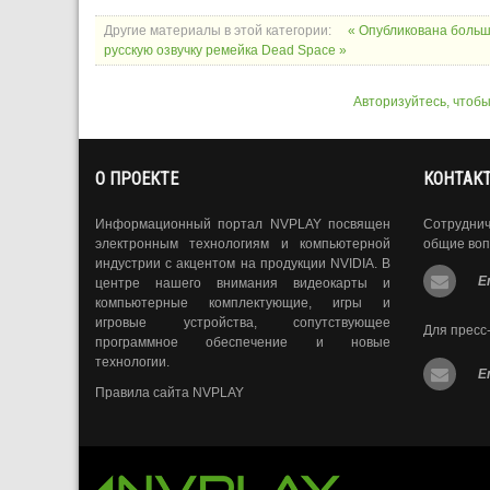
Другие материалы в этой категории:
« Опубликована больш
русскую озвучку ремейка Dead Space »
Авторизуйтесь, чтоб
О ПРОЕКТЕ
КОНТАК
Информационный портал NVPLAY посвящен
Сотрудни
электронным технологиям и компьютерной
общие воп
индустрии с акцентом на продукции NVIDIA. В
E
центре нашего внимания видеокарты и
компьютерные комплектующие, игры и
игровые устройства, сопутствующее
Для пресс
программное обеспечение и новые
технологии.
E
Правила сайта NVPLAY