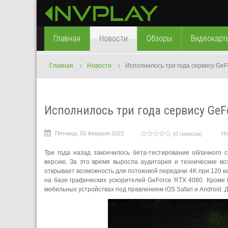
Главная
Новости
Обзоры
Видеокарт
Главная
Новости
Исполнилось три года сервису Ge
Исполнилось три года сервису Ge
Пятница, 03 Февраля 2023
Но
(0 голосов)
Три года назад закончилось бета-тестирование облачного 
версию. За это время выросла аудитория и технические во
открывает возможность для потоковой передачи 4K при 120 ка
на базе графических ускорителей GeForce RTX 4080. Кроме
мобильных устройствах под правлением iOS Safari и Android.