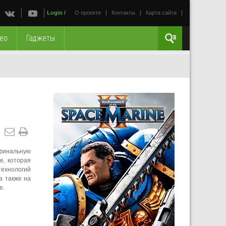
Login
/
О проекте
Контакты
Карта сайта
ео
Гаджеты
 финальную
e, которая
технологий
а также на
e.