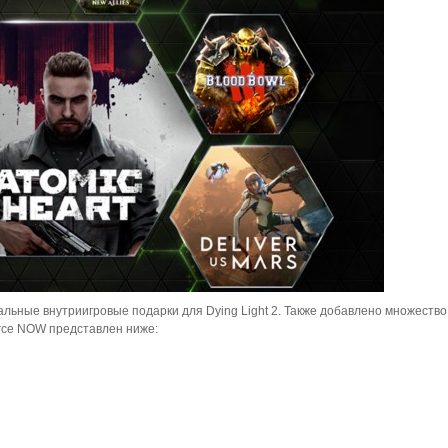
ьные внутриигровые подарки для Dying Light 2. Также добавлено множество 
rce NOW представлен ниже: