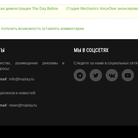
ая демонстрация The Day Before
Студия Mechanics VoiceOver анонсиров
ы получить возможность оставлять комментарии
ТЫ
МЫ В СОЦСЕТЯХ
чество, размещение рекламы и
Следите за нами в социальных сетя
росы:
mail
:
info@nvplay.ru
-релизов и новостей:
mail
:
news@nvplay.ru