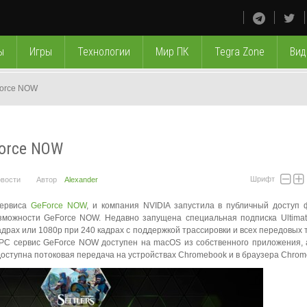
ы
Игры
Технологии
Мир ПК
Tegra Zone
Вид
Force NOW
Force NOW
Шрифт
вости
Автор
Alexander
сервиса
GeForce NOW
, и компания NVIDIA запустила в публичный доступ
зможности GeForce NOW. Недавно запущена специальная подписка Ultimat
драх или 1080p при 240 кадрах с поддержкой трассировки и всех передовых 
 PC сервис GeForce NOW доступен на macOS из собственного приложения, 
 Доступна потоковая передача на устройствах Chromebook и в браузера Chrom