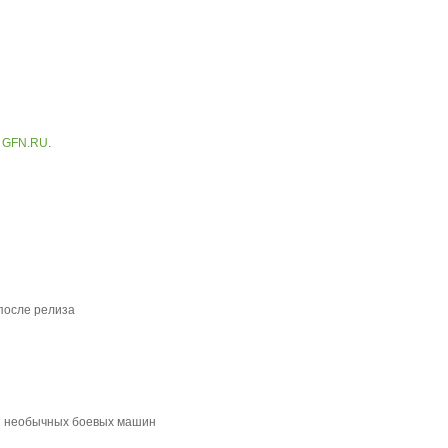
м
GFN.RU
.
 после релиза
 и необычных боевых машин