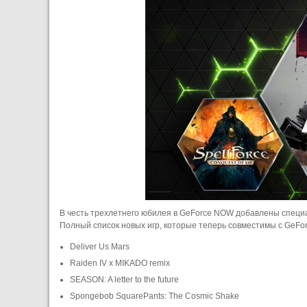
В честь трехлетнего юбилея в GeForce NOW добавлены специал
Полный список новых игр, которые теперь совместимы с GeFo
Deliver Us Mars
Raiden IV x MIKADO remix
SEASON: A letter to the future
Spongebob SquarePants: The Cosmic Shake