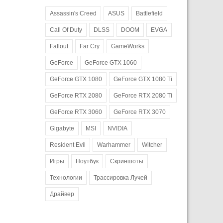
Assassin's Creed
ASUS
Battlefield
Call Of Duty
DLSS
DOOM
EVGA
Fallout
Far Cry
GameWorks
GeForce
GeForce GTX 1060
GeForce GTX 1080
GeForce GTX 1080 Ti
GeForce RTX 2080
GeForce RTX 2080 Ti
GeForce RTX 3060
GeForce RTX 3070
Gigabyte
MSI
NVIDIA
Resident Evil
Warhammer
Witcher
Игры
Ноутбук
Скриншоты
Технологии
Трассировка Лучей
Драйвер