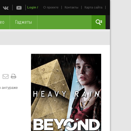
Login
/
О проекте
Контакты
Карта сайта
ео
Гаджеты
в антураже