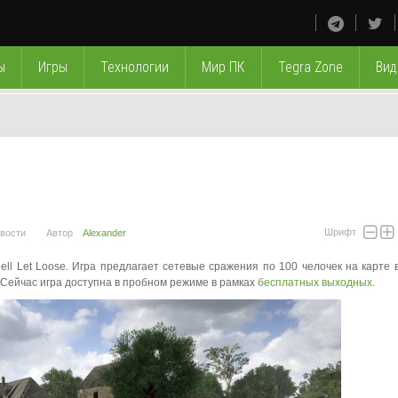
ы
Игры
Технологии
Мир ПК
Tegra Zone
Вид
Шрифт
вости
Автор
Alexander
ll Let Loose. Игра предлагает сетевые сражения по 100 челочек на карте 
. Сейчас игра доступна в пробном режиме в рамках
бесплатных выходных
.