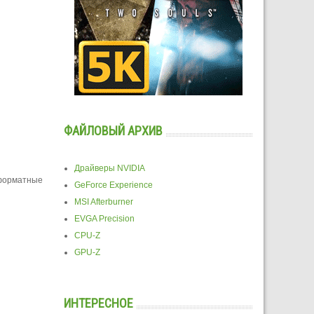
ФАЙЛОВЫЙ АРХИВ
Драйверы NVIDIA
форматные
GeForce Experience
MSI Afterburner
EVGA Precision
CPU-Z
GPU-Z
ИНТЕРЕСНОЕ