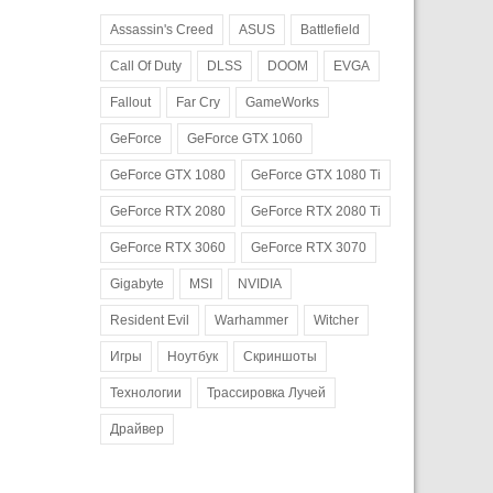
Assassin's Creed
ASUS
Battlefield
Call Of Duty
DLSS
DOOM
EVGA
Fallout
Far Cry
GameWorks
GeForce
GeForce GTX 1060
GeForce GTX 1080
GeForce GTX 1080 Ti
GeForce RTX 2080
GeForce RTX 2080 Ti
GeForce RTX 3060
GeForce RTX 3070
Gigabyte
MSI
NVIDIA
Resident Evil
Warhammer
Witcher
Игры
Ноутбук
Скриншоты
Технологии
Трассировка Лучей
Драйвер