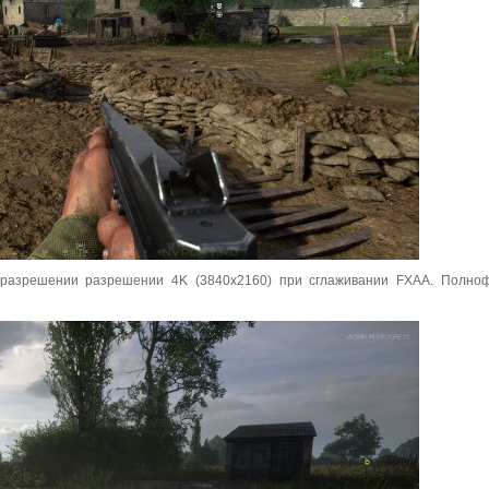
 разрешении разрешении 4K (3840x2160) при сглаживании FXAA. Полно