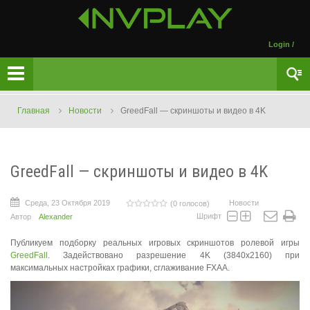
Login
/
Главная
Новости
GreedFall — скриншоты и видео в 4K
GreedFall — скриншоты и видео в 4K
Среда, 23 Октября 2019
Новости
(0 голосов)
Шрифт
Автор
Alexander
Публикуем подборку реальных игровых скриншотов ролевой игры
GreedFall
. Задействовано разрешение 4K (3840x2160) при
максимальных настройках графики, сглаживание FXAA.