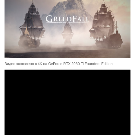
Видео захвачено в 4K на GeForce RTX 2080 Ti Founders Edition.