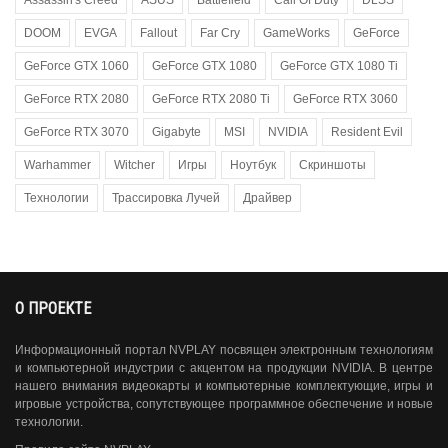
DOOM
EVGA
Fallout
Far Cry
GameWorks
GeForce
GeForce GTX 1060
GeForce GTX 1080
GeForce GTX 1080 Ti
GeForce RTX 2080
GeForce RTX 2080 Ti
GeForce RTX 3060
GeForce RTX 3070
Gigabyte
MSI
NVIDIA
Resident Evil
Warhammer
Witcher
Игры
Ноутбук
Скриншоты
Технологии
Трассировка Лучей
Драйвер
О ПРОЕКТЕ
Информационный портал NVPLAY посвящен электронным технологиям
и компьютерной индустрии с акцентом на продукции NVIDIA. В центре
нашего внимания видеокарты и компьютерные комплектующие, игры и
игровые устройства, сопутствующее программное обеспечение и новые
технологии.