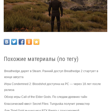
Похожие материалы (по тегу)
Breathedge дарят в Steam. Ранний доступ Breathedge 2 стартует в
конце августа
Игра Condemned 2: Bloodshot доступна на PC — через 18 лет после
релиза
Обзор игры Call of the Elder Gods. По следам древних тайн
Классический квест Secret Files: Tunguska получит ремастер
Для Thief Gold вышел мод RTX Remix с трассировкой