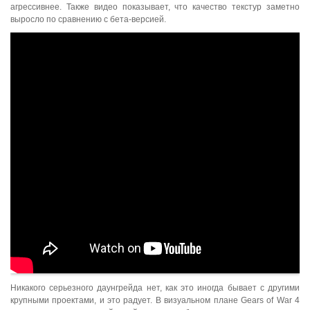
агрессивнее. Также видео показывает, что качество текстур заметно
выросло по сравнению с бета-версией.
Никакого серьезного даунгрейда нет, как это иногда бывает с другими
крупными проектами, и это радует. В визуальном плане Gears of War 4