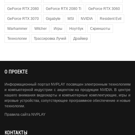
GeForce RTX 2080
GeForce RTX 2080 Ti
GeForce RTX 3060
GeForce RTX 3070
Gigabyte
MSI
NVIDIA
Resident Evil
Warhammer
Witcher
Игры
Ноутбук
Скриншоты
Технологии
Трассировка Лучей
Драйвер
О ПРОЕКТЕ
Информационный портал NVPLAY посвящен электронным технологиям
и компьютерной индустрии с акцентом на продукции NVIDIA. В центре
нашего внимания видеокарты и компьютерные комплектующие, игры и
игровые устройства, сопутствующее программное обеспечение и новые
технологии.
Правила сайта NVPLAY
КОНТАКТЫ