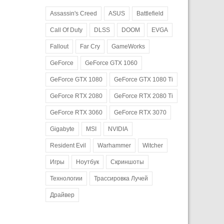
Assassin's Creed
ASUS
Battlefield
Call Of Duty
DLSS
DOOM
EVGA
Fallout
Far Cry
GameWorks
GeForce
GeForce GTX 1060
GeForce GTX 1080
GeForce GTX 1080 Ti
GeForce RTX 2080
GeForce RTX 2080 Ti
GeForce RTX 3060
GeForce RTX 3070
Gigabyte
MSI
NVIDIA
Resident Evil
Warhammer
Witcher
Игры
Ноутбук
Скриншоты
Технологии
Трассировка Лучей
Драйвер