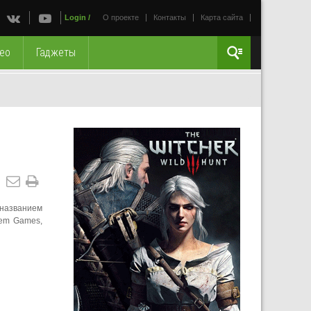
Login
/
О проекте
Контакты
Карта сайта
ео
Гаджеты
 названием
gem Games,