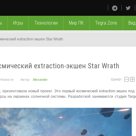
ы
Игры
Технологии
Мир ПК
Tegra Zone
Вид
смический extraction-экшен Star Wrath
осмический extraction-экшен Star Wrath
Шрифт
Новости
Автор
Alexander
er, презентовала новый проект. Это первый космический extraction-экшен под
есурсы на окраинах солнечной системы. Разработкой занимаются студия Tar