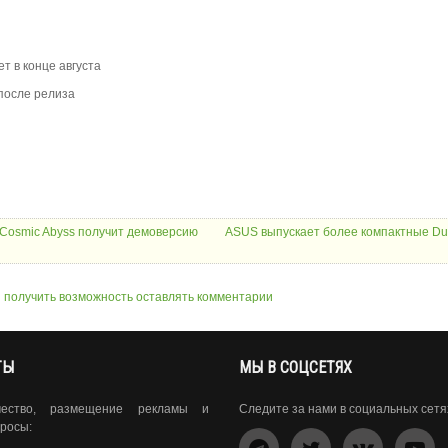
т в конце августа
 после релиза
e Cosmic Abyss получит демоверсию
ASUS выпускает более компактные Du
ы получить возможность оставлять комментарии
ТЫ
МЫ В СОЦСЕТЯХ
чество, размещение рекламы и
Следите за нами в социальных сетя
росы: