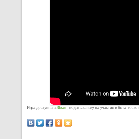
Игра доступна в
Steam
, подать заявку на участие в бета-тес