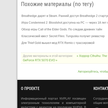
Похожие материалы (по тегу)
Breathedge дарят в Steam. Ранний доступ Breathedge 2 стартуе
Игра Condemned 2: Bloodshot доступна на PC — через 18 лет
Обзор игры Call of the Elder Gods. По следам древних тайн
Классический квест Secret Files: Tunguska получит ремастер
Для Thief Gold вышел мод RTX Remix с трассировкой
Другие материалы в этой категории:
« Хоррор Cthulhu: Th
GeForce RTX 5070 EVO »
Авторизуйтесь, чтоб
О ПРОЕКТЕ
КОНТАК
Информационный портал NVPLAY посвящен
Сотрудни
электронным технологиям и компьютерной
общие воп
индустрии с акцентом на продукции NVIDIA. В