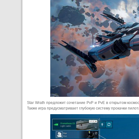
Star Wrath предложит сочетание PvP и PvE в открытом космо
Также игра предусматривает глубокую систему прокачки пилот