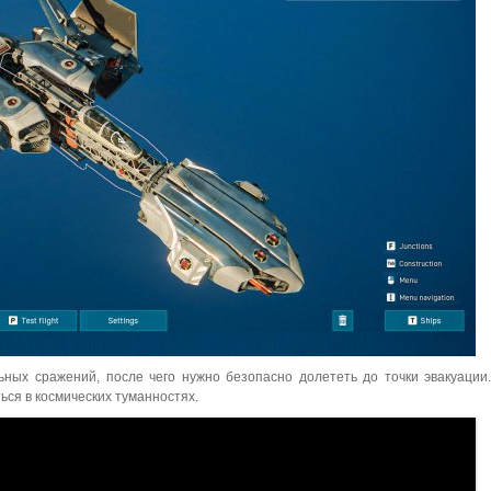
ьных сражений, после чего нужно безопасно долететь до точки эвакуаци
ся в космических туманностях.