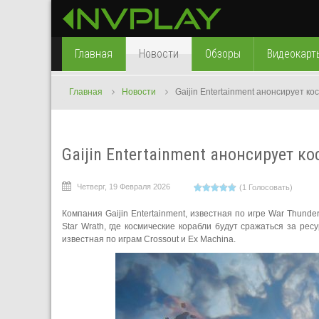
Главная
Новости
Обзоры
Видеокарт
Главная
Новости
Gaijin Entertainment анонсирует ко
Gaijin Entertainment анонсирует к
Четверг, 19 Февраля 2026
(1 Голосовать)
Компания Gaijin Entertainment, известная по игре War Thund
Star Wrath, где космические корабли будут сражаться за р
известная по играм Crossout и Ex Machina.